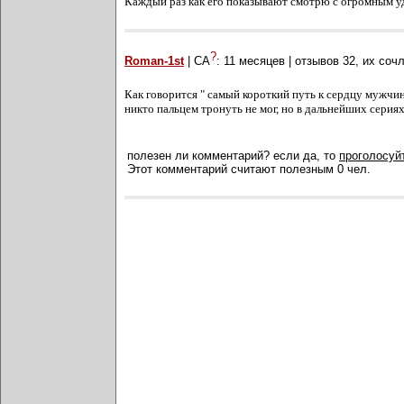
Каждый раз как его показывают смотрю с огромным у
?
Roman-1st
| СА
:
11 месяцев
| отзывов
32
, их соч
Как говорится " самый короткий путь к сердцу мужчин
никто пальцем тронуть не мог, но в дальнейших сериях
полезен ли комментарий? если да, то
проголосуйт
Этот комментарий считают полезным 0 чел.