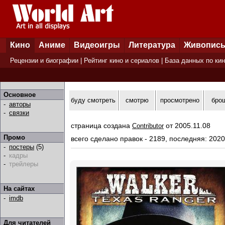
Кино
Аниме
Видеоигры
Литература
Живопис
Рецензии и биографии
|
Рейтинг кино и сериалов
|
База данных по ки
Основное
буду смотреть
смотрю
просмотрено
бро
-
авторы
-
связки
страница создана
от 2005.11.08
Contributor
Промо
всего сделано правок - 2189, последняя: 2020
-
постеры
(5)
-
кадры
-
трейлеры
На сайтах
-
imdb
Для читателей