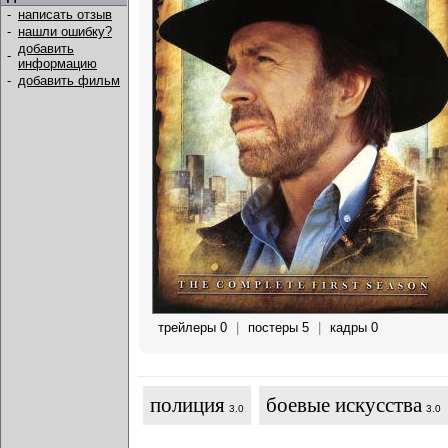
-
написать отзыв
-
нашли ошибку?
добавить
-
информацию
-
добавить фильм
трейлеры 0
|
постеры 5
|
кадры 0
полиция
боевые искусства
3.0
3.0