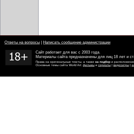
Ответы на вопросы
|
Написать сообщение администрации
Сайт работает для вас с 2003 года.
Материалы сайта предназначены для лиц 18 лет и с
Права на оригинальные тексты, а также
на подбор
и расположение
Основные темы сайта World Art:
фильмы
и
сериалы
|
видеоигры
|
а