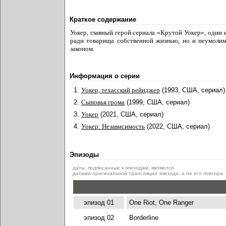
Краткое содержание
Уокер, главный герой сериала «Крутой Уокер», один 
ради товарища собственной жизнью, но и неумолим
законом.
Информация о серии
1.
Уокер, техасский рейнджер
(1993, США, сериал)
2.
Сыновья грома
(1999, США, сериал)
3.
Уокер
(2021, США, сериал)
4.
Уокер: Независимость
(2022, США, сериал)
Эпизоды
даты, подписанные к эпизодам, являются
датами оригинальной трансляции эпизода, а не его повтора
эпизод 01
One Riot, One Ranger
эпизод 02
Borderline