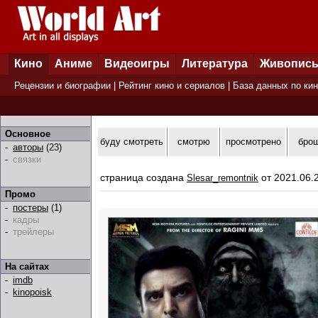
Кино
Аниме
Видеоигры
Литература
Живопис
Рецензии и биографии
|
Рейтинг кино и сериалов
|
База данных по ки
Основное
буду смотреть
смотрю
просмотрено
бро
-
авторы
(23)
-
связки
страница создана
от 2021.06.
Slesar_remontnik
Промо
-
постеры
(1)
-
кадры
-
трейлеры
На сайтах
-
imdb
-
kinopoisk