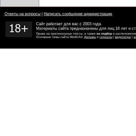
Ответы на вопросы
|
Написать сообщение администрации
Сайт работает для вас с 2003 года.
Материалы сайта предназначены для лиц 18 лет и с
Права на оригинальные тексты, а также
на подбор
и расположение
Основные темы сайта World Art:
фильмы
и
сериалы
|
видеоигры
|
а