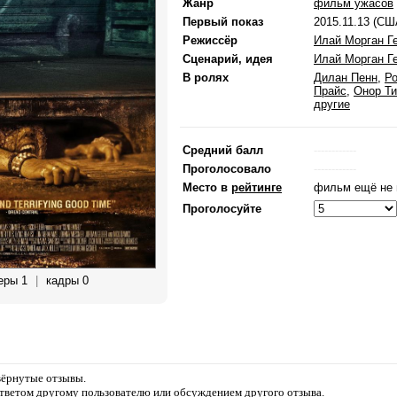
Жанр
фильм ужасов
Первый показ
2015.11.13 (СШ
Режиссёр
Илай Морган Г
Сценарий, идея
Илай Морган Г
В ролях
Дилан Пенн
,
Ро
Прайс
,
Онор Ти
другие
Средний балл
------------
Проголосовало
------------
Место в
рейтинге
фильм ещё не 
Проголосуйте
еры 1
|
кадры 0
звёрнутые отзывы.
ответом другому пользователю или обсуждением другого отзыва.