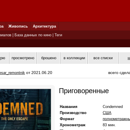
ра
Живопись
Архитектура
риалов
|
База данных по кино
|
Теги
трю
просмотрено
брошено
в коллекции
все списки
н
от 2021.06.20
всего сдел
esar_remontnik
Приговоренные
Названия
Condemned
Производство
США
Формат
полнометражн
Хронометраж
83 мин.