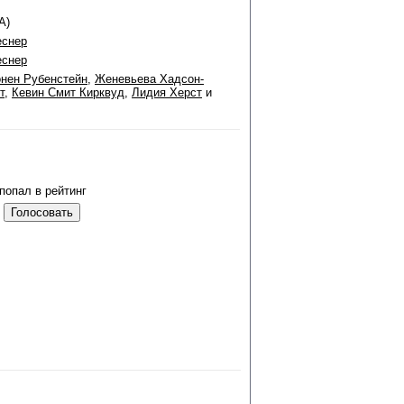
А)
еснер
еснер
нен Рубенстейн
,
Женевьева Хадсон-
т
,
Кевин Смит Кирквуд
,
Лидия Херст
и
попал в рейтинг