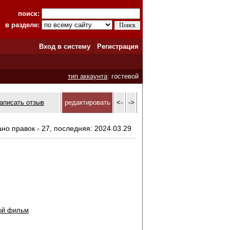
поиск:
в разделе:
Вход в систему
Регистрация
тип аккаунта
: гостевой
аписать отзыв
редактировать
<-
->
ано правок - 27, последняя: 2024.03.29
ый фильм