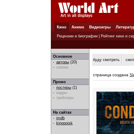
Кино
Аниме
Видеоигры
Литерату
Рецензии и биографии
|
Рейтинг кино и се
Основное
буду смотреть
смо
-
авторы
(20)
-
связки
страница создана
Sl
Промо
-
постеры
(1)
-
кадры
-
трейлеры
На сайтах
-
imdb
-
kinopoisk