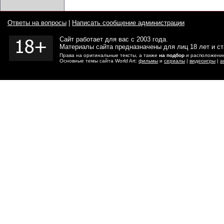
Ответы на вопросы
|
Написать сообщение администрации
Сайт работает для вас с 2003 года.
Материалы сайта предназначены для лиц 18 лет и с
Права на оригинальные тексты, а также
на подбор
и расположение
Основные темы сайта World Art:
фильмы
и
сериалы
|
видеоигры
|
а