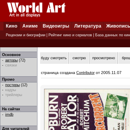
Кино
Аниме
Видеоигры
Литература
Живопис
Рецензии и биографии
|
Рейтинг кино и сериалов
|
База данных по ки
Основное
буду смотреть
смотрю
просмотрено
бро
-
авторы
(72)
-
связки
страница создана
от 2005.11.07
Contributor
Промо
-
постеры
(12)
-
кадры
-
трейлеры
На сайтах
-
imdb
Для читателей