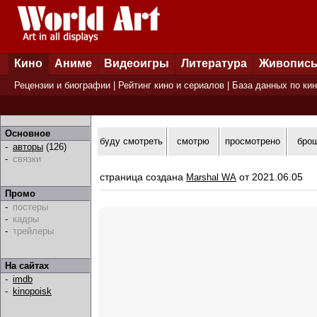
Кино
Аниме
Видеоигры
Литература
Живопис
Рецензии и биографии
|
Рейтинг кино и сериалов
|
База данных по ки
Основное
буду смотреть
смотрю
просмотрено
бро
-
авторы
(126)
-
связки
страница создана
от 2021.06.05
Marshal WA
Промо
-
постеры
-
кадры
-
трейлеры
На сайтах
-
imdb
-
kinopoisk