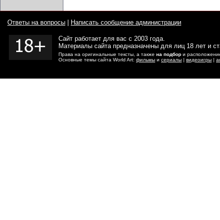
Ответы на вопросы
|
Написать сообщение администрации
Сайт работает для вас с 2003 года.
Материалы сайта предназначены для лиц 18 лет и с
Права на оригинальные тексты, а также
на подбор
и расположение
Основные темы сайта World Art:
фильмы
и
сериалы
|
видеоигры
|
а