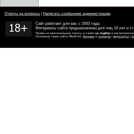
Ответы на вопросы
|
Написать сообщение администрации
Сайт работает для вас с 2003 года.
Материалы сайта предназначены для лиц 18 лет и с
Права на оригинальные тексты, а также
на подбор
и расположение
Основные темы сайта World Art:
фильмы
и
сериалы
|
видеоигры
|
а