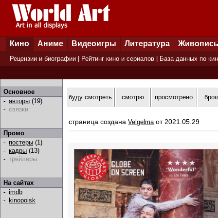
Кино
Аниме
Видеоигры
Литература
Живопис
Рецензии и биографии
|
Рейтинг кино и сериалов
|
База данных по ки
Основное
буду смотреть
смотрю
просмотрено
бро
-
авторы
(19)
-
связки
страница создана
от 2021.05.29
Velgelma
Промо
-
постеры
(1)
-
кадры
(13)
-
трейлеры
На сайтах
-
imdb
-
kinopoisk