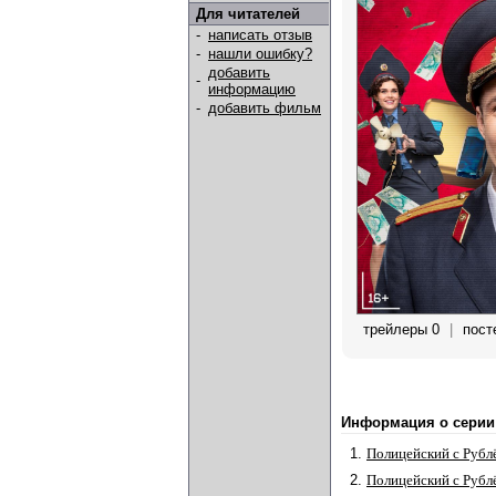
Для читателей
-
написать отзыв
-
нашли ошибку?
добавить
-
информацию
-
добавить фильм
трейлеры 0
|
пост
Информация о серии
1.
Полицейский с Рубл
2.
Полицейский с Рубл