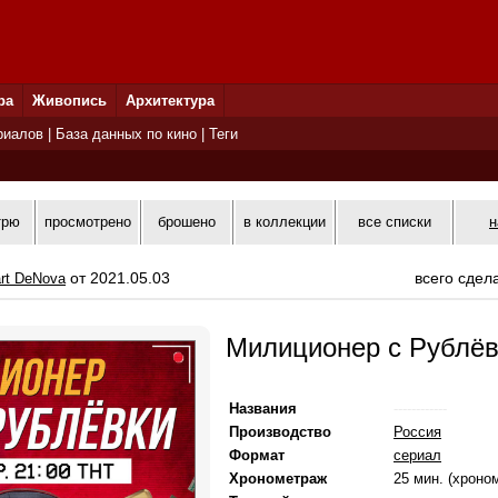
ра
Живопись
Архитектура
риалов
|
База данных по кино
|
Теги
трю
просмотрено
брошено
в коллекции
все списки
н
от 2021.05.03
всего сдел
rt DeNova
Милиционер с Рублёв
Названия
------------
Производство
Россия
Формат
сериал
Хронометраж
25 мин. (хроно