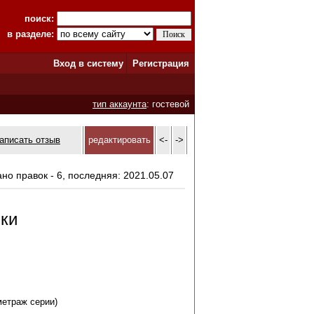
поиск:
в разделе:
Вход в систему
Регистрация
тип аккаунта
: гостевой
аписать отзыв
редактировать
<-
->
ано правок - 6, последняя: 2021.05.07
ки
метраж серии)