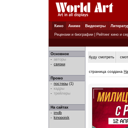
Кино
Аниме
Видеоигры
Литерату
Рецензии и биографии
|
Рейтинг кино и се
Основное
буду смотреть
смо
-
авторы
-
связки
страница создана
Ha
Промо
-
постеры
(1)
-
кадры
-
трейлеры
На сайтах
-
imdb
-
kinopoisk