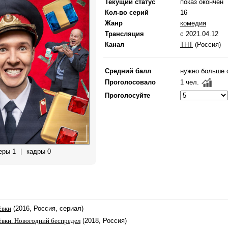
Текущий статус
показ окончен
Кол-во серий
16
Жанр
комедия
Трансляция
с 2021.04.12
Канал
ТНТ
(Россия)
Средний балл
нужно больше 
Проголосовало
1 чел.
Проголосуйте
еры 1
|
кадры 0
ёвки
(2016, Россия, сериал)
ёвки. Новогодний беспредел
(2018, Россия)