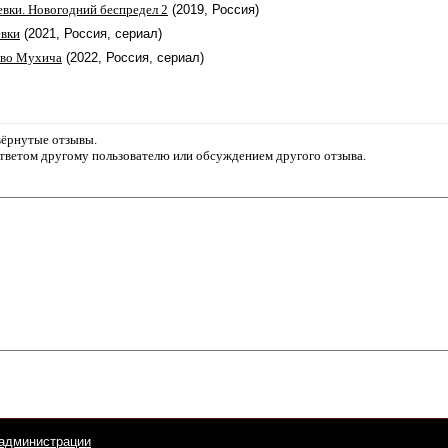
евки. Новогодний беспредел 2
(2019, Россия)
ёвки
(2021, Россия, сериал)
тво Мухича
(2022, Россия, сериал)
звёрнутые отзывы.
ответом другому пользователю или обсуждением другого отзыва.
администрации