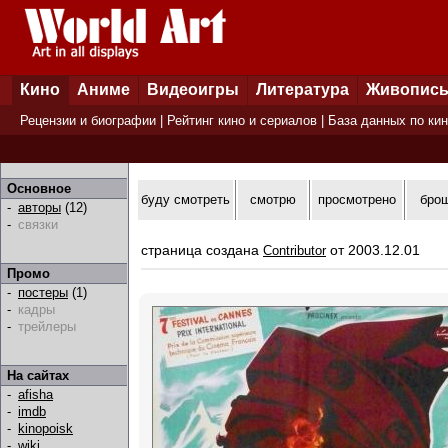
Кино
Аниме
Видеоигры
Литература
Живопис
Рецензии и биографии
|
Рейтинг кино и сериалов
|
База данных по ки
Основное
буду смотреть
смотрю
просмотрено
бро
-
авторы
(12)
-
связки
страница создана
от 2003.12.01
Contributor
Промо
-
постеры
(1)
-
кадры
-
трейлеры
На сайтах
-
afisha
-
imdb
-
kinopoisk
-
wiki