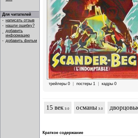
Для читателей
-
написать отзыв
-
нашли ошибку?
добавить
-
информацию
-
добавить фильм
трейлеры 0
|
постеры 1
|
кадры 0
15 век
османы
дворцовы
3.0
3.0
Краткое содержание