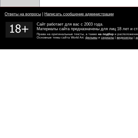
Ответы на вопросы
|
Написать сообщение администрации
Сайт работает для вас с 2003 года.
Материалы сайта предназначены для лиц 18 лет и с
Права на оригинальные тексты, а также
на подбор
и расположение
Основные темы сайта World Art:
фильмы
и
сериалы
|
видеоигры
|
а