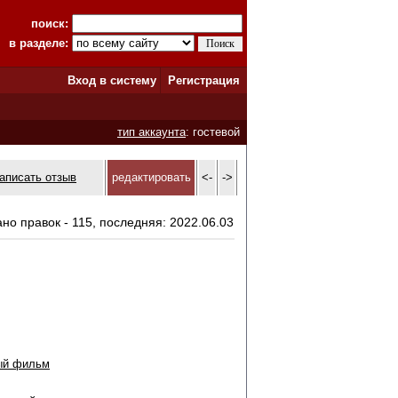
поиск:
в разделе:
Вход в систему
Регистрация
тип аккаунта
: гостевой
аписать отзыв
редактировать
<-
->
ано правок - 115, последняя: 2022.06.03
ый фильм