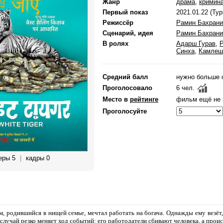
Жанр
драма
,
кримин
Первый показ
2021.01.22 (Тур
Режиссёр
Рамин Бахрани
Сценарий, идея
Рамин Бахрани
В ролях
Адарш Гурав
,
Синха
,
Камлеш
Средний балл
нужно больше 
Проголосовало
6 чел.
Место в
рейтинге
фильм ещё не 
Проголосуйте
еры 5
|
кадры 0
, родившийся в нищей семье, мечтал работать на богача. Однажды ему везёт,
 случай резко меняет ход событий: его работодатели сбивают человека, а про