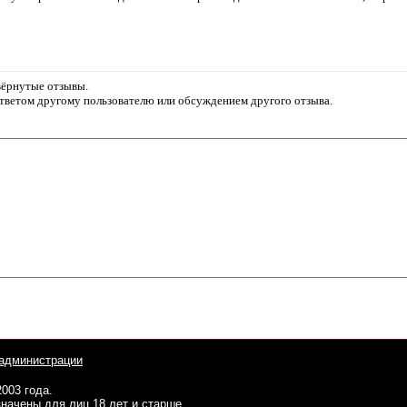
звёрнутые отзывы.
ответом другому пользователю или обсуждением другого отзыва.
администрации
2003 года.
начены для лиц 18 лет и старше.