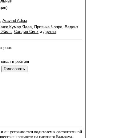
альный
ция)
,
Aravind Adiga
Радж Кумар Ядав
,
Приянка Чопра
,
Ведант
 Жиль
,
Сандип Синх
и
другие
оценок
попал в рейтинг
 и он устраивается водителем к состоятельной
исшествие «вешают» на наивного Бальрама.