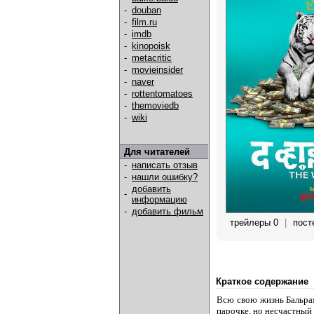
-
douban
-
film.ru
-
imdb
-
kinopoisk
-
metacritic
-
movieinsider
-
naver
-
rottentomatoes
-
themoviedb
-
wiki
Для читателей
-
написать отзыв
-
нашли ошибку?
добавить
-
информацию
-
добавить фильм
трейлеры 0
|
пост
Краткое содержание
Всю свою жизнь Бальрам
парочке, но несчастный