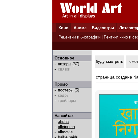
Кино
Аниме
Видеоигры
Литерату
Рецензии и биографии
|
Рейтинг кино и се
Основное
буду смотреть
смо
-
авторы
(37)
-
связки
страница создана
Na
Промо
-
постеры
(5)
-
кадры
-
трейлеры
На сайтах
-
afisha
-
allcinema
-
allmovie
-
baike.baidu