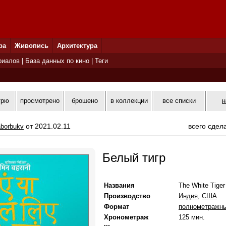
ра
Живопись
Архитектура
риалов
|
База данных по кино
|
Теги
трю
просмотрено
брошено
в коллекции
все списки
н
от 2021.02.11
всего сдел
borbukv
Белый тигр
Названия
The White Tiger
Производство
Индия
,
США
Формат
полнометражн
Хронометраж
125 мин.