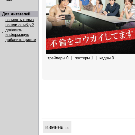
Для читателей
-
написать отзыв
-
нашли ошибку?
добавить
-
информацию
-
добавить фильм
трейлеры 0
|
постеры 1
|
кадры 0
измена
3.0