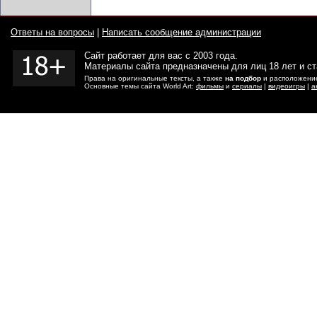
Ответы на вопросы
|
Написать сообщение администрации
Сайт работает для вас с 2003 года.
Материалы сайта предназначены для лиц 18 лет и с
Права на оригинальные тексты, а также
на подбор
и расположение
Основные темы сайта World Art:
фильмы
и
сериалы
|
видеоигры
|
а