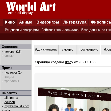
Кино
Аниме
Видеоигры
Литература
Живопис
Рецензии и биографии
|
Рейтинг кино и сериалов
|
База данных по ки
Основное
буду смотреть
смотрю
просмотрено
бро
-
авторы
(11)
-
связки
страница создана
от 2021.01.22
Ikany
Промо
-
постеры
(1)
-
кадры
-
трейлеры
На сайтах
-
allcinema
-
douban
-
mydramalist.com
-
wiki