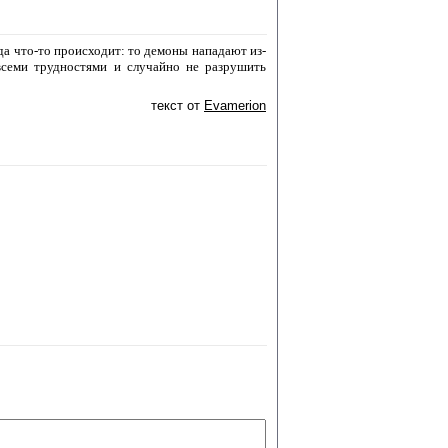
да что-то происходит: то демоны нападают из-
всеми трудностями и случайно не разрушить
текст от
Evamerion