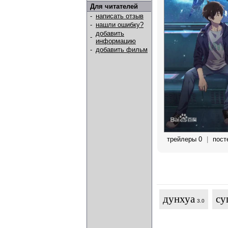
Для читателей
-
написать отзыв
-
нашли ошибку?
добавить
-
информацию
-
добавить фильм
трейлеры 0
|
пост
дунхуа
су
3.0