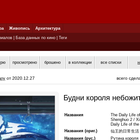
ра
Живопись
Архитектура
риалов
|
База данных по кино
|
Теги
трю
просмотрено
брошено
в коллекции
все списки
н
от 2020.12.27
всего сдел
any
Будни короля небожи
Названия
The Daily Life 
Shenghuo 2 / X
Daily Life of t
Названия (ориг.)
仙王的日常生活 
Названия (рус.)
Рутина короля 