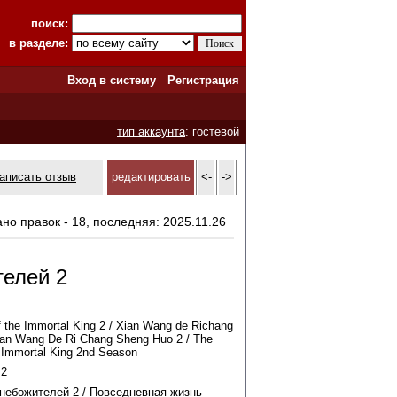
поиск:
в разделе:
Вход в систему
Регистрация
тип аккаунта
: гостевой
аписать отзыв
редактировать
<-
->
ано правок - 18, последняя: 2025.11.26
телей 2
of the Immortal King 2 / Xian Wang de Richang
ian Wang De Ri Chang Sheng Huo 2 / The
he Immortal King 2nd Season
2
небожителей 2 / Повседневная жизнь