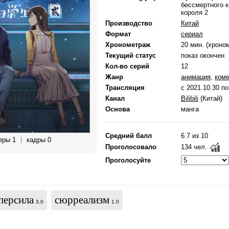
бессмертного к
короля 2
Производство
Китай
Формат
сериал
Хронометраж
20 мин. (хроно
Текущий статус
показ окончен
Кол-во серий
12
Жанр
анимация
,
ком
Трансляция
с 2021.10.30 по
Канал
Bilibili
(Китай)
Основа
манга
Средний балл
6.7 из 10
еры 1
|
кадры 0
Проголосовало
134 чел.
Проголосуйте
персила
сюрреализм
3.0
1.0