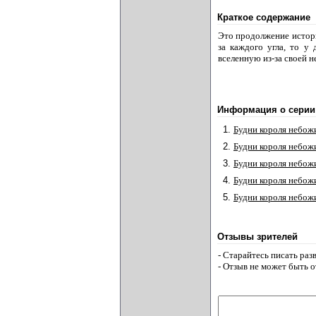
Краткое содержание
Это продолжение истори
за каждого угла, то у
вселенную из-за своей 
Информация о серии
1.
Будни короля небож
2.
Будни короля небож
3.
Будни короля небож
4.
Будни короля небож
5.
Будни короля небож
Отзывы зрителей
- Старайтесь писать ра
- Отзыв не может быть 