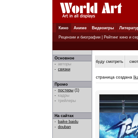
Кино
Аниме
Видеоигры
Литерату
Рецензии и биографии
|
Рейтинг кино и се
Основное
буду смотреть
смо
-
авторы
-
связки
страница создана
Ik
Промо
-
постеры
(1)
-
кадры
-
трейлеры
На сайтах
-
baike.baidu
-
douban