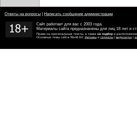
Ответы на вопросы
|
Написать сообщение администрации
Сайт работает для вас с 2003 года.
Материалы сайта предназначены для лиц 18 лет и с
Права на оригинальные тексты, а также
на подбор
и расположение
Основные темы сайта World Art:
фильмы
и
сериалы
|
видеоигры
|
а