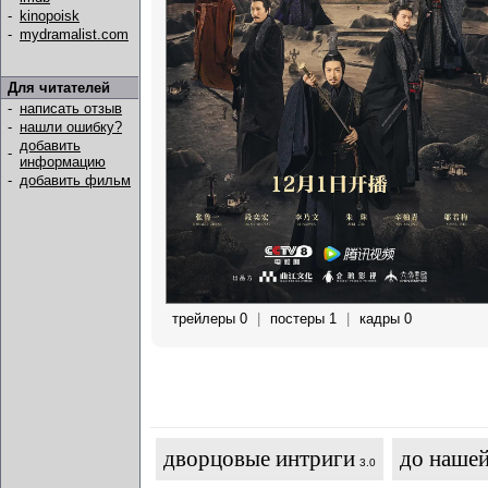
-
kinopoisk
-
mydramalist.com
Для читателей
-
написать отзыв
-
нашли ошибку?
добавить
-
информацию
-
добавить фильм
трейлеры 0
|
постеры 1
|
кадры 0
дворцовые интриги
до наше
3.0