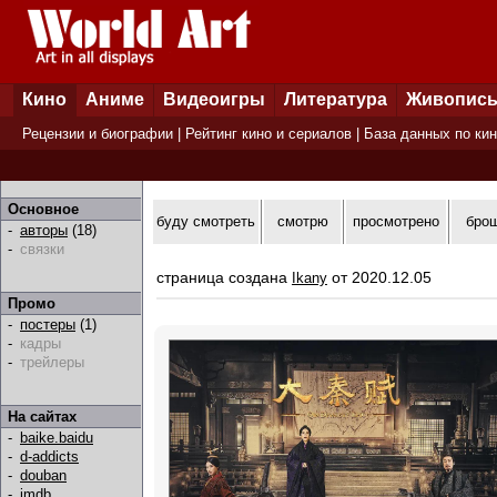
Кино
Аниме
Видеоигры
Литература
Живопис
Рецензии и биографии
|
Рейтинг кино и сериалов
|
База данных по ки
Основное
буду смотреть
смотрю
просмотрено
бро
-
авторы
(18)
-
связки
страница создана
от 2020.12.05
Ikany
Промо
-
постеры
(1)
-
кадры
-
трейлеры
На сайтах
-
baike.baidu
-
d-addicts
-
douban
-
imdb