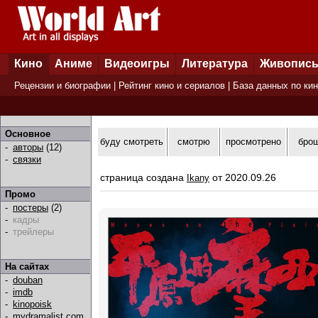
Кино
Аниме
Видеоигры
Литература
Живопис
Рецензии и биографии
|
Рейтинг кино и сериалов
|
База данных по ки
Основное
буду смотреть
смотрю
просмотрено
бро
-
авторы
(12)
-
связки
страница создана
от 2020.09.26
Ikany
Промо
-
постеры
(2)
-
кадры
-
трейлеры
На сайтах
-
douban
-
imdb
-
kinopoisk
-
mydramalist.com