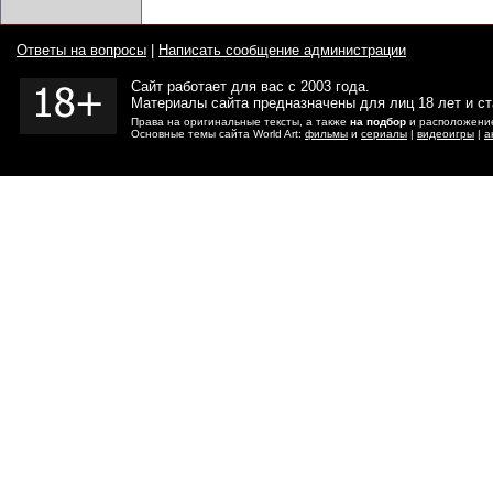
Ответы на вопросы
|
Написать сообщение администрации
Сайт работает для вас с 2003 года.
Материалы сайта предназначены для лиц 18 лет и с
Права на оригинальные тексты, а также
на подбор
и расположение
Основные темы сайта World Art:
фильмы
и
сериалы
|
видеоигры
|
а