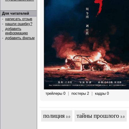
Для читателей
-
написать отзыв
-
нашли ошибку?
добавить
-
информацию
-
добавить фильм
трейлеры 0
|
постеры 2
|
кадры 0
полиция
тайны прошлого
3.0
3.0