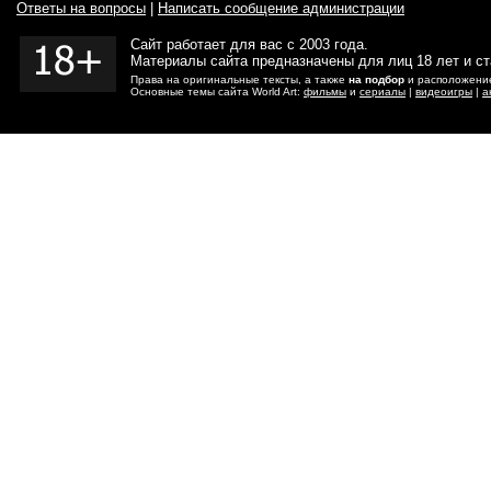
Ответы на вопросы
|
Написать сообщение администрации
Сайт работает для вас с 2003 года.
Материалы сайта предназначены для лиц 18 лет и с
Права на оригинальные тексты, а также
на подбор
и расположение
Основные темы сайта World Art:
фильмы
и
сериалы
|
видеоигры
|
а