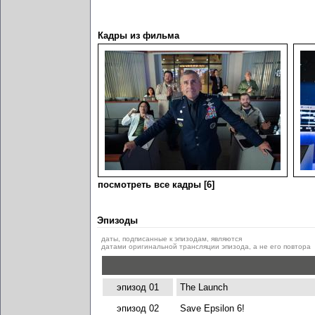
Кадры из фильма
посмотреть все кадры [6]
Эпизоды
даты, подписанные к эпизодам, являются
датами оригинальной трансляции эпизода, а не его повтора
эпизод 01
The Launch
эпизод 02
Save Epsilon 6!