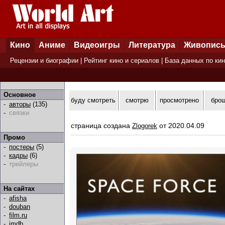
Кино
Аниме
Видеоигры
Литература
Живопис
Рецензии и биографии
|
Рейтинг кино и сериалов
|
База данных по ки
Основное
буду смотреть
смотрю
просмотрено
бро
-
авторы
(135)
-
связки
страница создана
от 2020.04.09
Zlogorek
Промо
-
постеры
(5)
-
кадры
(6)
-
трейлеры
На сайтах
-
afisha
-
douban
-
film.ru
-
imdb