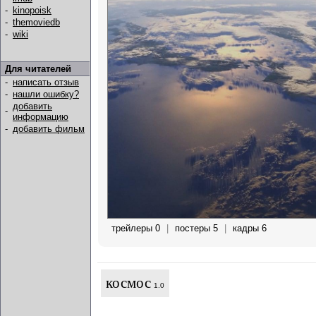
-
kinopoisk
-
themoviedb
-
wiki
Для читателей
-
написать отзыв
-
нашли ошибку?
добавить
-
информацию
-
добавить фильм
трейлеры 0
|
постеры 5
|
кадры 6
космос
1.0