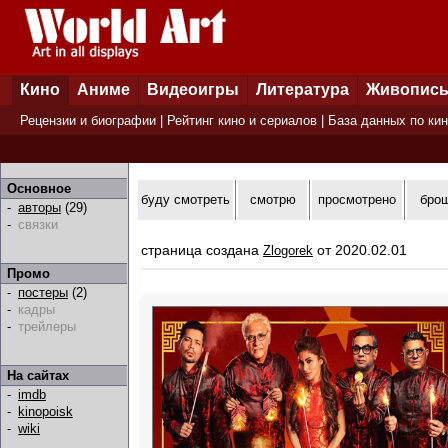
Кино
Аниме
Видеоигры
Литература
Живопис
Рецензии и биографии
|
Рейтинг кино и сериалов
|
База данных по ки
Основное
буду смотреть
смотрю
просмотрено
бро
-
авторы
(29)
-
связки
страница создана
от 2020.02.01
Zlogorek
Промо
-
постеры
(2)
-
кадры
-
трейлеры
На сайтах
-
imdb
-
kinopoisk
-
wiki