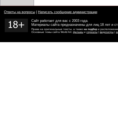
Ответы на вопросы
|
Написать сообщение администрации
Сайт работает для вас с 2003 года.
Материалы сайта предназначены для лиц 18 лет и с
Права на оригинальные тексты, а также
на подбор
и расположение
Основные темы сайта World Art:
фильмы
и
сериалы
|
видеоигры
|
а