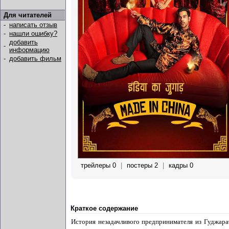
Для читателей
-
написать отзыв
-
нашли ошибку?
добавить
-
информацию
-
добавить фильм
трейлеры 0
|
постеры 2
|
кадры 0
Краткое содержание
История незадачливого предпринимателя из Гуджарат