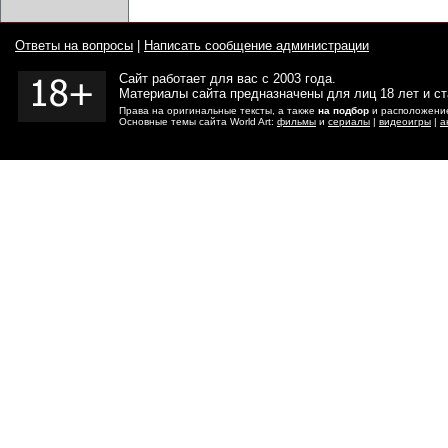
Ответы на вопросы
|
Написать сообщение администрации
Сайт работает для вас с 2003 года.
Материалы сайта предназначены для лиц 18 лет и с
Права на оригинальные тексты, а также
на подбор
и расположение
Основные темы сайта World Art:
фильмы
и
сериалы
|
видеоигры
|
а