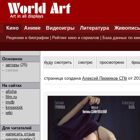
Кино
Аниме
Видеоигры
Литература
Живопис
Рецензии и биографии
|
Рейтинг кино и сериалов
|
База данных по ки
Основное
буду смотреть
смотрю
просмотрено
бро
-
авторы
(25)
-
связки
страница создана
от 20
Алексей Пермяков СПб
На сайтах
-
afisha
-
film.ru
-
imdb
-
kinopoisk
-
wiki
Для читателей
-
написать отзыв
-
нашли ошибку?