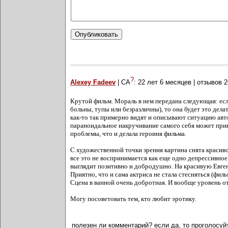
?
Alexey Fadeev
| СА
:
22 лет 6 месяцев
| отзывов
2
Крутой фильм. Мораль в нем передана следующая: если 
больны, тупы или безразличны), то она будет это делат
как-то так примерно видят и описывают ситуацию авт
параноидальное накручивание самого себя может прив
проблемы, что и делала героиня фильма.
С художественной точки зрения картина снята красиво
все это не воспринимается как еще одно депрессивное
выглядит позитивно и добродушно. На красивую Евген
Приятно, что и сама актриса не стала стесняться (фил
Сцена в ванной очень добротная. И вообще уровень о
Могу посоветовать тем, кто любит эротику.
полезен ли комментарий? если да, то
проголосуйт