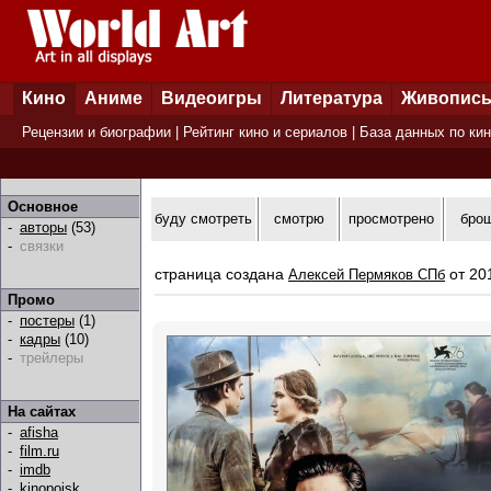
Кино
Аниме
Видеоигры
Литература
Живопис
Рецензии и биографии
|
Рейтинг кино и сериалов
|
База данных по ки
Основное
буду смотреть
смотрю
просмотрено
бро
-
авторы
(53)
-
связки
страница создана
от 20
Алексей Пермяков СПб
Промо
-
постеры
(1)
-
кадры
(10)
-
трейлеры
На сайтах
-
afisha
-
film.ru
-
imdb
-
kinopoisk