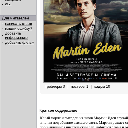
-
wiki
Для читателей
-
написать отзыв
-
нашли ошибку?
добавить
-
информацию
-
добавить фильм
трейлеры 0
|
постеры 1
|
кадры 10
Краткое содержание
Юный моряк и выходец из низов Мартин Иден случайн
и попав под обаяние высшего света, Мартин решает с
пробудившийся писательский дар, добиться славы и 