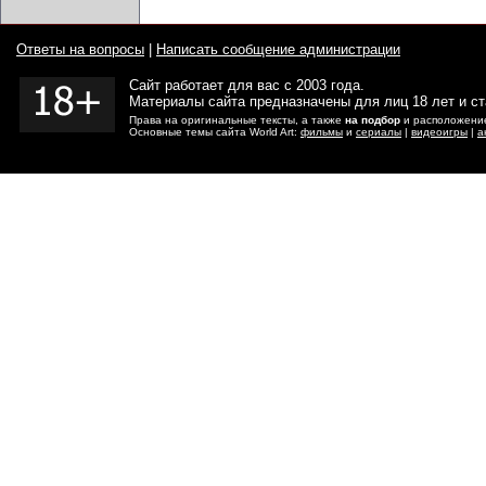
Ответы на вопросы
|
Написать сообщение администрации
Сайт работает для вас с 2003 года.
Материалы сайта предназначены для лиц 18 лет и с
Права на оригинальные тексты, а также
на подбор
и расположение
Основные темы сайта World Art:
фильмы
и
сериалы
|
видеоигры
|
а