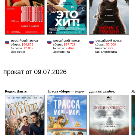
российский прокат
российский прокат
российский прокат
сборы:
$96,852
сборы:
$17,728
сборы:
$5,508
билеты:
12,832
билеты:
2,464
билеты:
999
Иноекино
Экспонента
Кинологистика
прокат от 09.07.2026
Кодекс Данте
Трасса «Море — море»
Долина улыбок
Ж