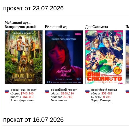
прокат от 23.07.2026
Мой дикий друг.
Возвращение домой
Её личный ад
Дни Сакамото
П
российский прокат
российский прокат
российский прокат
сборы:
$740,240
сборы:
$198,530
сборы:
$51,683
билеты:
164,118
билеты:
30,740
билеты:
8,751
Атмосфера кино
Экспонента
Уорлд Пикчерз
прокат от 16.07.2026