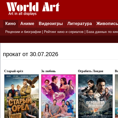
Кино
Аниме
Видеоигры
Литература
Живопис
Рецензии и биографии
|
Рейтинг кино и сериалов
|
База данных по ки
прокат от 30.07.2026
Старый орёл
За любовь
Ограбить Лондон
Вс