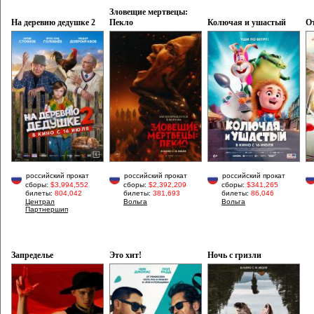
Зловещие мертвецы:
На деревню дедушке 2
Пекло
Колючая и ушастый
От
российский прокат
российский прокат
российский прокат
сборы:
$3,994,552
сборы:
$2,392,209
сборы:
$341,265
билеты:
804,042
билеты:
381,693
билеты:
86,046
Централ
Вольга
Вольга
Партнершип
Запределье
Это хит!
Ночь с гризли