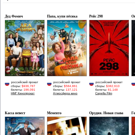
Дед Фомич
Папа, купи пёсика
Рейс 298
О
российский прокат
российский прокат
российский прокат
сборы:
$936,787
сборы:
$584,861
сборы:
$382,610
билеты:
196,091
билеты:
137,121
билеты:
61,148
НМГ Кинопрокат
Атмосфера кино
Capella Film
Касса невест
Мементо
Орудия. Новая глава
Г