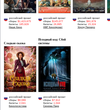
российский прокат
российский прокат
российский прокат
сборы:
$1,423,675
сборы:
$145,077
сборы:
$91,879
билеты:
185,929
билеты:
26,895
билеты:
15,324
Наше Кино
НМГ Кинопрокат
Уорлд Пикчерз
Исходный код: Сбой
Сладкая сказка
системы
российский прокат
российский прокат
сборы:
$8,089
сборы:
$7,912
билеты:
2,041
билеты:
1,044
Кинологистика
Синема Парк