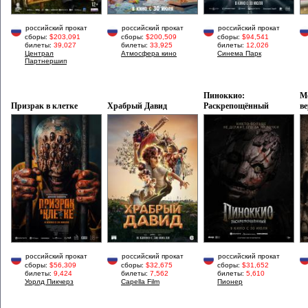
российский прокат
российский прокат
российский прокат
сборы:
$203,091
сборы:
$200,509
сборы:
$94,541
билеты:
39,027
билеты:
33,925
билеты:
12,026
Централ
Атмосфера кино
Синема Парк
Партнершип
Пиноккио:
М
Призрак в клетке
Храбрый Давид
Раскрепощённый
в
российский прокат
российский прокат
российский прокат
сборы:
$56,309
сборы:
$32,675
сборы:
$31,652
билеты:
9,424
билеты:
7,562
билеты:
5,610
Уорлд Пикчерз
Capella Film
Пионер