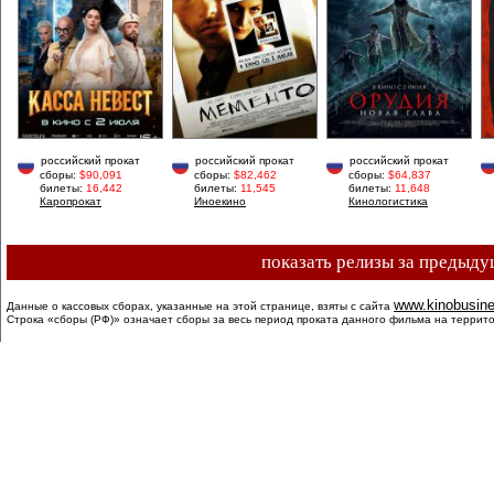
российский прокат
российский прокат
российский прокат
сборы:
$90,091
сборы:
$82,462
сборы:
$64,837
билеты:
16,442
билеты:
11,545
билеты:
11,648
Каропрокат
Иноекино
Кинологистика
показать релизы за предыд
www.kinobusin
Данные о кассовых сборах, указанные на этой странице, взяты с сайта
Строка «сборы (РФ)» означает сборы за весь период проката данного фильма на террито