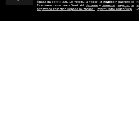
Права на оригинальные тексты, а также
на подбор
и расположение
Основные темы сайта World Art:
фильмы
и
сериалы
|
видеоигры
|
а
https://alfa-collection.ru/palto-muzhskoe/
;
Купить блок контейнер
. ; 