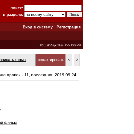
поиск:
в разделе:
Вход в систему
Регистрация
тип аккаунта
: гостевой
аписать отзыв
редактировать
<-
->
ано правок - 11, последняя: 2019.09.24
r
ый фильм