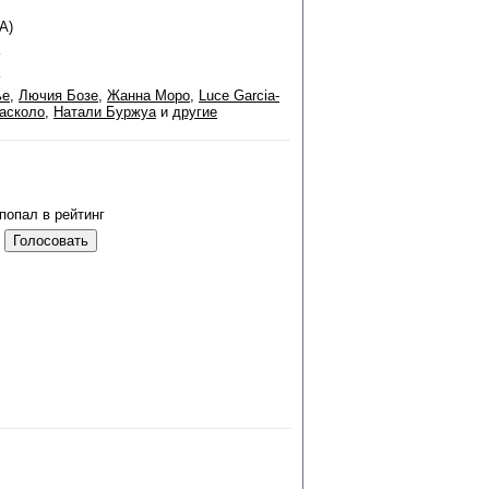
А)
ье
,
Лючия Бозе
,
Жанна Моро
,
Luce Garcia-
асколо
,
Натали Буржуа
и
другие
попал в рейтинг