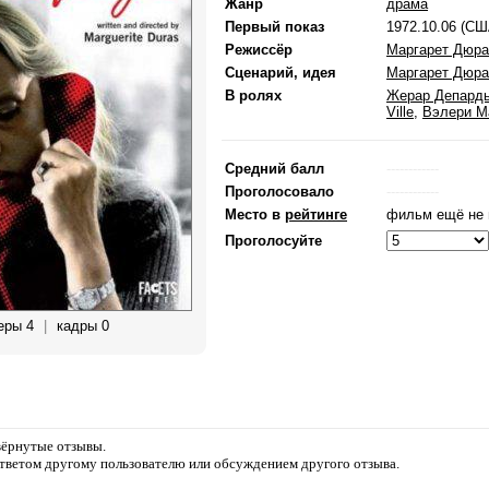
Жанр
драма
Первый показ
1972.10.06 (СШ
Режиссёр
Маргарет Дюра
Сценарий, идея
Маргарет Дюра
В ролях
Жерар Депард
Ville
,
Вэлери М
Средний балл
------------
Проголосовало
------------
Место в
рейтинге
фильм ещё не 
Проголосуйте
еры 4
|
кадры 0
звёрнутые отзывы.
ответом другому пользователю или обсуждением другого отзыва.