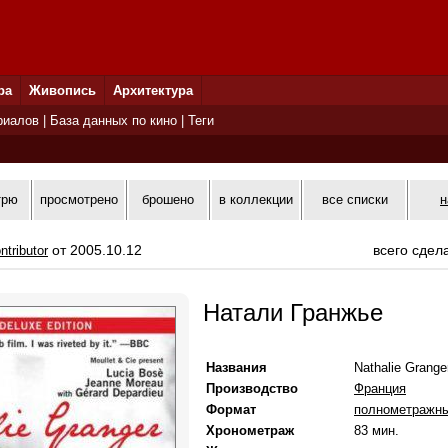
ра
Живопись
Архитектура
риалов
|
База данных по кино
|
Теги
трю
просмотрено
брошено
в коллекции
все списки
н
от 2005.10.12
всего сдел
ntributor
Натали Гранжье
Названия
Nathalie Grange
Производство
Франция
Формат
полнометражн
Хронометраж
83 мин.