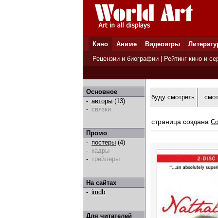
Кино
Аниме
Видеоигры
Литерату
Рецензии и биографии
|
Рейтинг кино и се
Основное
буду смотреть
смо
-
авторы
(13)
-
связки
страница создана
Co
Промо
-
постеры
(4)
-
кадры
-
трейлеры
На сайтах
-
imdb
Для читателей