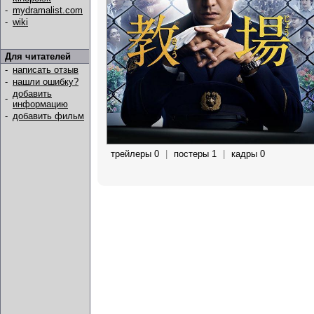
-
mydramalist.com
-
wiki
Для читателей
-
написать отзыв
-
нашли ошибку?
добавить
-
информацию
-
добавить фильм
трейлеры 0
|
постеры 1
|
кадры 0