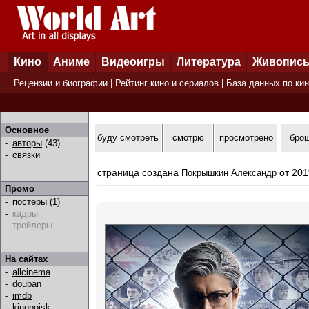
Кино
Аниме
Видеоигры
Литература
Живопис
Рецензии и биографии
|
Рейтинг кино и сериалов
|
База данных по ки
Основное
буду смотреть
смотрю
просмотрено
бро
-
авторы
(43)
-
связки
страница создана
от 201
Покрышкин Александр
Промо
-
постеры
(1)
-
кадры
-
трейлеры
На сайтах
-
allcinema
-
douban
-
imdb
-
kinopoisk