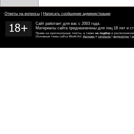
Ответы на вопросы
|
Написать сообщение администрации
Сайт работает для вас с 2003 года.
Материалы сайта предназначены для лиц 18 лет и с
Права на оригинальные тексты, а также
на подбор
и расположение
Основные темы сайта World Art:
фильмы
и
сериалы
|
видеоигры
|
а