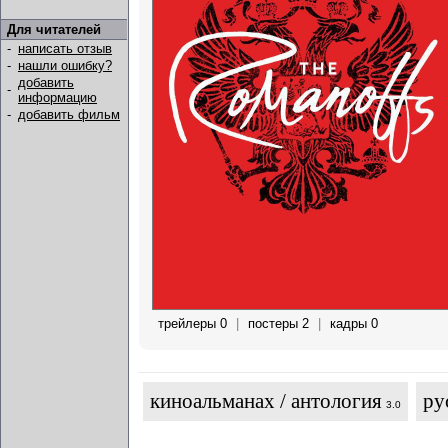
Для читателей
-
написать отзыв
-
нашли ошибку?
добавить
-
информацию
-
добавить фильм
трейлеры 0
|
постеры 2
|
кадры 0
киноальманах / антология
ру
3.0