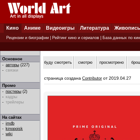
Кино
Аниме
Видеоигры
Литература
Живопис
Рецензии и биографии
|
Рейтинг кино и сериалов
|
База данных по ки
Основное
буду смотреть
смотрю
просмотрено
бро
-
авторы
(227)
-
связки
страница создана
от 2019.04.27
Contributor
Промо
-
постеры
(2)
-
кадры
-
трейлеры
На сайтах
-
imdb
-
kinopoisk
-
wiki