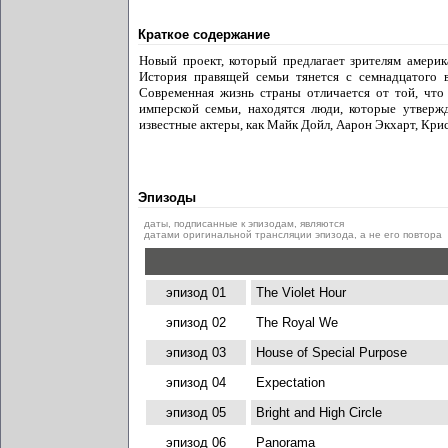
Краткое содержание
Новый проект, который предлагает зрителям америк
История правящей семьи тянется с семнадцатого в
Современная жизнь страны отличается от той, что 
имперской семьи, находятся люди, которые утвер
известные актеры, как Майк Дойл, Аарон Экхарт, Кр
Эпизоды
даты, подписанные к эпизодам, являются
датами оригинальной трансляции эпизода, а не его повтора
эпизод 01
The Violet Hour
эпизод 02
The Royal We
эпизод 03
House of Special Purpose
эпизод 04
Expectation
эпизод 05
Bright and High Circle
эпизод 06
Panorama