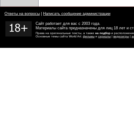
Ответы на вопросы
|
Написать сообщение администрации
Сайт работает для вас с 2003 года.
Материалы сайта предназначены для лиц 18 лет и с
Права на оригинальные тексты, а также
на подбор
и расположение
Основные темы сайта World Art:
фильмы
и
сериалы
|
видеоигры
|
а