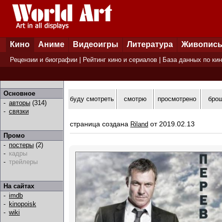
Кино
Аниме
Видеоигры
Литература
Живопис
Рецензии и биографии
|
Рейтинг кино и сериалов
|
База данных по ки
Основное
буду смотреть
смотрю
просмотрено
бро
-
авторы
(314)
-
связки
страница создана
от 2019.02.13
Riland
Промо
-
постеры
(2)
-
кадры
-
трейлеры
На сайтах
-
imdb
-
kinopoisk
-
wiki