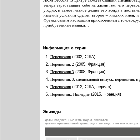
Люка Бессона. В центре сюжета бывший спецназовец
теперь зарабатывает себе на жизнь тем, что перево
угодно, и самое главное делает это всегда в постав
изменяй условиям сделки, второе – никаких имен, и
Фрэнка самым настоящим приключением с головокружи
приобретённые навыки…
Информация о серии
1.
Перевозчик
(2002, США)
2.
Перевозчик 2
(2005, Франция)
3.
Перевозчик 3
(2008, Франция)
4.
Перевозчик 3, специальный выпуск: перевозчик в
5.
Перевозчик
(2012, США, сериал)
6.
Перевозчик: Наследие
(2015, Франция)
Эпизоды
даты, подписанные к эпизодам, являются
датами оригинальной трансляции эпизода, а не его повтора