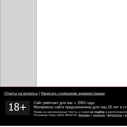
Ответы на вопросы
|
Написать сообщение администрации
Сайт работает для вас с 2003 года.
Материалы сайта предназначены для лиц 18 лет и с
Права на оригинальные тексты, а также
на подбор
и расположение
Основные темы сайта World Art:
фильмы
и
сериалы
|
видеоигры
|
а