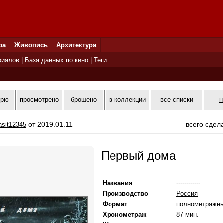
ра
Живопись
Архитектура
риалов
|
База данных по кино
|
Теги
трю
просмотрено
брошено
в коллекции
все списки
н
от 2019.01.11
всего сдел
asit12345
Первый дома
Названия
------------
Производство
Россия
Формат
полнометражн
Хронометраж
87 мин.