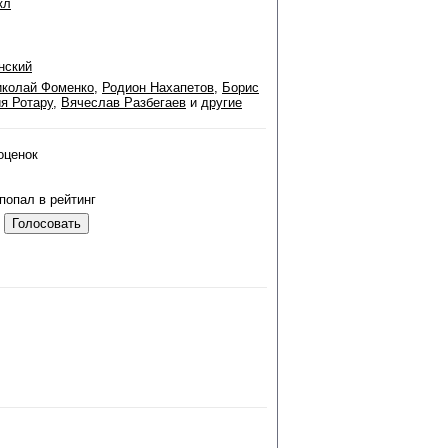
кл
нский
иколай Фоменко
,
Родион Нахапетов
,
Борис
я Ротару
,
Вячеслав Разбегаев
и
другие
оценок
попал в рейтинг