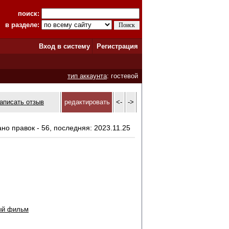
поиск:
в разделе:
Вход в систему
Регистрация
тип аккаунта
: гостевой
аписать отзыв
редактировать
<-
->
ано правок - 56, последняя: 2023.11.25
ый фильм