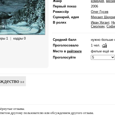
Жанр
комедия
,
мюзи
Первый показ
2006
Режиссёр
Олег Гусев
Сценарий, идея
Михаил Щедри
В ролях
Иван Ургант
,
Н
Смолкин
,
Софи
еры 1
|
кадры 0
Средний балл
нужно больше 
Проголосовало
1 чел.
Место в
рейтинге
фильм ещё не 
Проголосуйте
ождество
3.0
звёрнутые отзывы.
ответом другому пользователю или обсуждением другого отзыва.