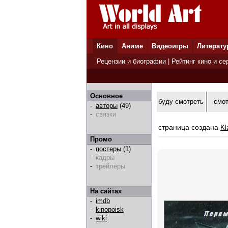
Кино
Аниме
Видеоигры
Литерату
Рецензии и биографии
|
Рейтинг кино и се
Основное
буду смотреть
смо
-
авторы
(49)
-
связки
страница создана
Kl
Промо
-
постеры
(1)
-
кадры
-
трейлеры
На сайтах
-
imdb
-
kinopoisk
-
wiki