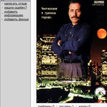
-
написать отзыв
-
нашли ошибку?
добавить
-
информацию
-
добавить фильм
трейлеры 0
|
постеры 1
|
кадры 0