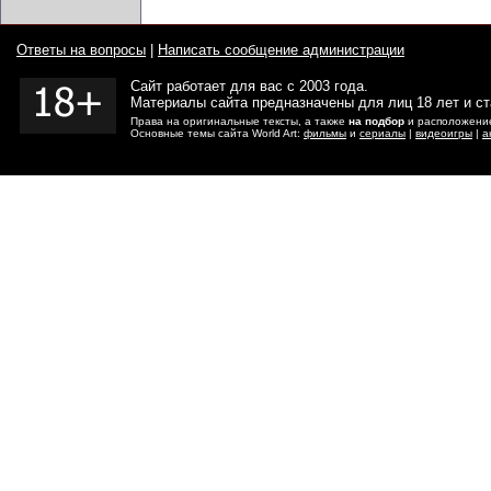
Ответы на вопросы
|
Написать сообщение администрации
Сайт работает для вас с 2003 года.
Материалы сайта предназначены для лиц 18 лет и с
Права на оригинальные тексты, а также
на подбор
и расположение
Основные темы сайта World Art:
фильмы
и
сериалы
|
видеоигры
|
а