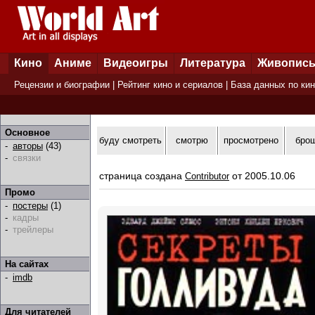
Кино
Аниме
Видеоигры
Литература
Живопис
Рецензии и биографии
|
Рейтинг кино и сериалов
|
База данных по ки
Основное
буду смотреть
смотрю
просмотрено
бро
-
авторы
(43)
-
связки
страница создана
от 2005.10.06
Contributor
Промо
-
постеры
(1)
-
кадры
-
трейлеры
На сайтах
-
imdb
Для читателей