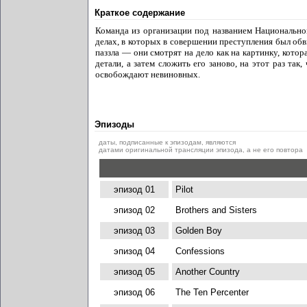
Краткое содержание
Команда из организации под названием Национально
делах, в которых в совершении преступления был об
паззла — они смотрят на дело как на картинку, котор
детали, а затем сложить его заново, на этот раз так
освобождают невиновных.
Эпизоды
даты, подписанные к эпизодам, являются
датами оригинальной трансляции эпизода, а не его повтора
эпизод 01
Pilot
эпизод 02
Brothers and Sisters
эпизод 03
Golden Boy
эпизод 04
Confessions
эпизод 05
Another Country
эпизод 06
The Ten Percenter