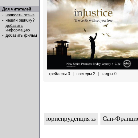
Для читателей
-
написать отзыв
-
нашли ошибку?
добавить
-
информацию
-
добавить фильм
трейлеры 0
|
постеры 2
|
кадры 0
юриспруденция
Сан-Франци
3.0