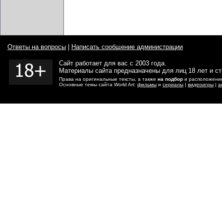
Ответы на вопросы
|
Написать сообщение администрации
Сайт работает для вас с 2003 года.
Материалы сайта предназначены для лиц 18 лет и с
Права на оригинальные тексты, а также
на подбор
и расположение
Основные темы сайта World Art:
фильмы
и
сериалы
|
видеоигры
|
а