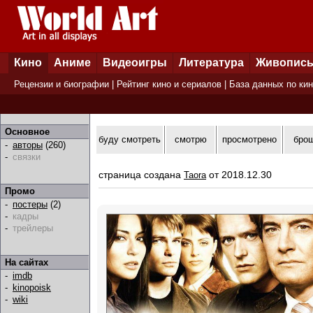
Кино
Аниме
Видеоигры
Литература
Живопис
Рецензии и биографии
|
Рейтинг кино и сериалов
|
База данных по ки
Основное
буду смотреть
смотрю
просмотрено
бро
-
авторы
(260)
-
связки
страница создана
от 2018.12.30
Taora
Промо
-
постеры
(2)
-
кадры
-
трейлеры
На сайтах
-
imdb
-
kinopoisk
-
wiki