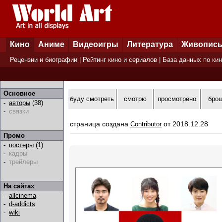
Кино
Аниме
Видеоигры
Литература
Живопис
Рецензии и биографии
|
Рейтинг кино и сериалов
|
База данных по ки
Основное
буду смотреть
смотрю
просмотрено
бро
-
авторы
(38)
-
связки
страница создана
от 2018.12.28
Contributor
Промо
-
постеры
(1)
-
кадры
-
трейлеры
На сайтах
-
allcinema
-
d-addicts
-
wiki