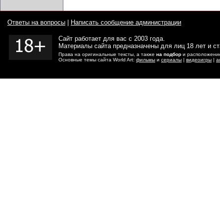
Ответы на вопросы
|
Написать сообщение администрации
Сайт работает для вас с 2003 года.
Материалы сайта предназначены для лиц 18 лет и с
Права на оригинальные тексты, а также
на подбор
и расположение
Основные темы сайта World Art:
фильмы
и
сериалы
|
видеоигры
|
а