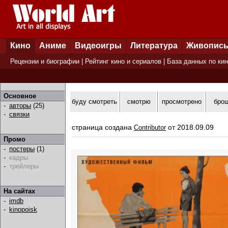
Кино
Аниме
Видеоигры
Литература
Живопис
Рецензии и биографии
|
Рейтинг кино и сериалов
|
База данных по ки
Основное
буду смотреть
смотрю
просмотрено
бро
-
авторы
(25)
-
связки
страница создана
от 2018.09.09
Contributor
Промо
-
постеры
(1)
-
кадры
-
трейлеры
На сайтах
-
imdb
-
kinopoisk