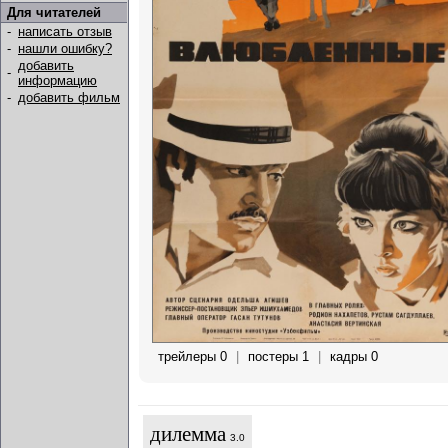
Для читателей
-
написать отзыв
-
нашли ошибку?
добавить
-
информацию
-
добавить фильм
трейлеры 0
|
постеры 1
|
кадры 0
дилемма
3.0