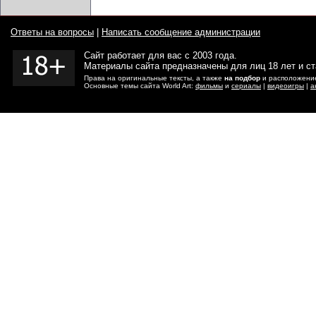
Ответы на вопросы
|
Написать сообщение администрации
Сайт работает для вас с 2003 года.
Материалы сайта предназначены для лиц 18 лет и с
Права на оригинальные тексты, а также
на подбор
и расположение
Основные темы сайта World Art:
фильмы
и
сериалы
|
видеоигры
|
а