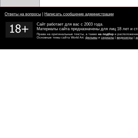
Ответы на вопросы
|
Написать сообщение администрации
Сайт работает для вас с 2003 года.
Материалы сайта предназначены для лиц 18 лет и с
Права на оригинальные тексты, а также
на подбор
и расположение
Основные темы сайта World Art:
фильмы
и
сериалы
|
видеоигры
|
а