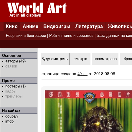
Кино
Аниме
Видеоигры
Литература
Живопис
Рецензии и биографии
|
Рейтинг кино и сериалов
|
База данных по ки
Основное
буду смотреть
смотрю
просмотрено
бро
-
авторы
(49)
-
связки
страница создана
от 2018.08.08
49sisi
Промо
-
постеры
(1)
-
кадры
-
трейлеры
На сайтах
-
douban
-
imdb