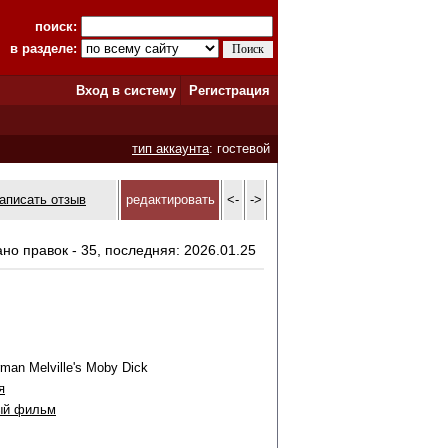
поиск:
в разделе:
Вход в систему
Регистрация
тип аккаунта
: гостевой
аписать отзыв
редактировать
<-
->
ано правок - 35, последняя: 2026.01.25
man Melville's Moby Dick
я
ый фильм