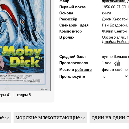
Жанр
приключение
,
Первый показ
1956.06.27 (СШ
Основа
книга
Режиссёр
Джон Хьюстон
Сценарий, идея
Рэй Брэдбери
,
Композитор
Филип Сентон
В ролях
Орсон Уэллс
,
Джеймс Роберт
Средний балл
нужно больше 
Проголосовало
1 чел.
Место в
рейтинге
фильм ещё не 
Проголосуйте
еры 41
|
кадры 8
ре
морские млекопитающие
один на один 
3.0
3.0