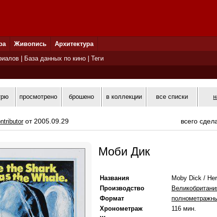
ра
Живопись
Архитектура
риалов
|
База данных по кино
|
Теги
трю
просмотрено
брошено
в коллекции
все списки
н
от 2005.09.29
всего сдел
ntributor
Моби Дик
Названия
Moby Dick / Her
Производство
Великобритани
Формат
полнометражн
Хронометраж
116 мин.