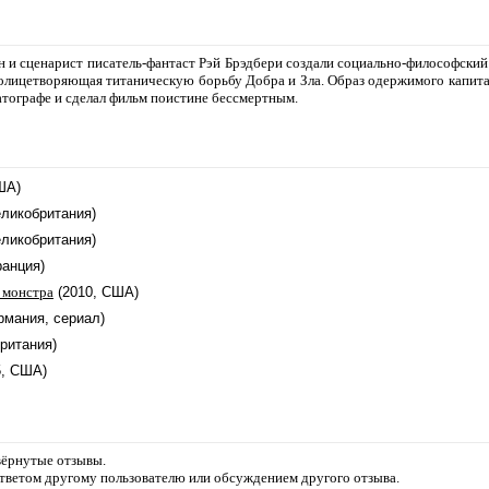
и сценарист писатель-фантаст Рэй Брэдбери создали социально-философский 
 олицетворяющая титаническую борьбу Добра и Зла. Образ одержимого капит
атографе и сделал фильм поистине бессмертным.
ША)
еликобритания)
еликобритания)
ранция)
 монстра
(2010, США)
ермания, сериал)
ритания)
5, США)
звёрнутые отзывы.
ответом другому пользователю или обсуждением другого отзыва.