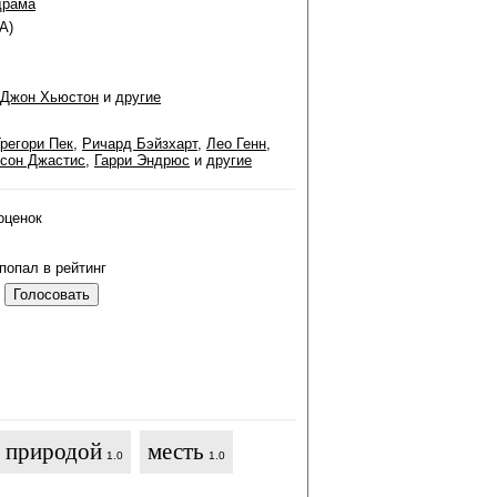
драма
А)
Джон Хьюстон
и
другие
Грегори Пек
,
Ричард Бэйзхарт
,
Лео Генн
,
сон Джастис
,
Гарри Эндрюс
и
другие
оценок
попал в рейтинг
с природой
месть
1.0
1.0