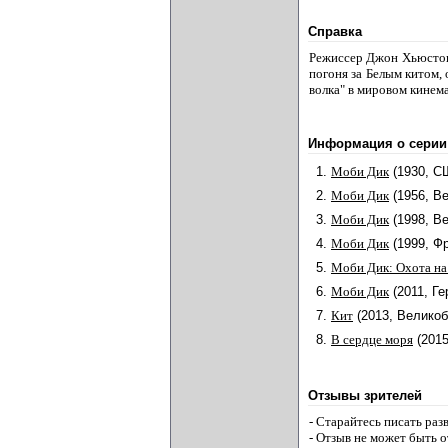
Справка
Режиссер Джон Хьюстон 
погоня за Белым китом,
волка" в мировом кинем
Информация о серии
1.
Моби Дик
(1930, С
2.
Моби Дик
(1956, В
3.
Моби Дик
(1998, В
4.
Моби Дик
(1999, Ф
5.
Моби Дик: Охота на
6.
Моби Дик
(2011, Г
7.
Кит
(2013, Великоб
8.
В сердце моря
(201
Отзывы зрителей
- Старайтесь писать ра
- Отзыв не может быть 