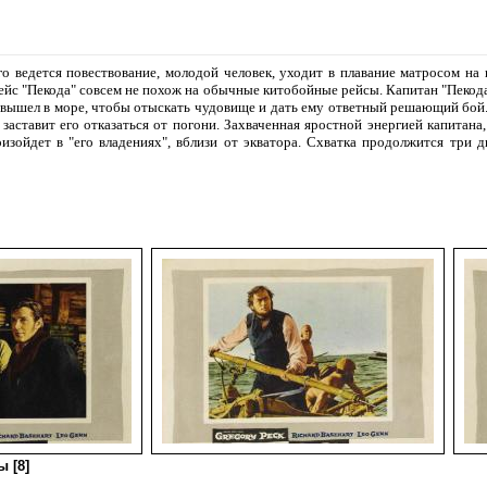
го ведется повествование, молодой человек, уходит в плавание матросом на
рейс "Пекода" совсем не похож на обычные китобойные рейсы. Капитан "Пекода"
вышел в море, чтобы отыскать чудовище и дать ему ответный решающий бой. 
 заставит его отказаться от погони. Захваченная яростной энергией капитана,
изойдет в "его владениях", вблизи от экватора. Схватка продолжится три д
 [8]