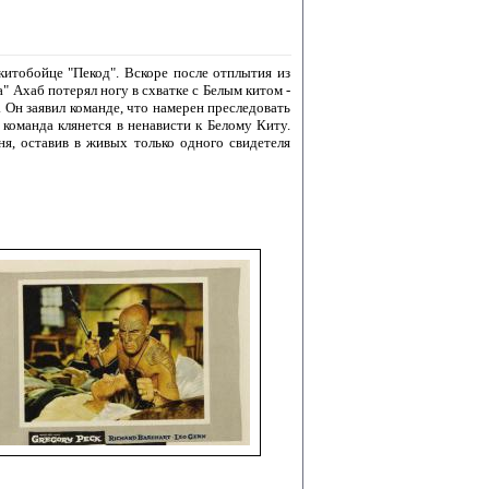
 китобойце "Пекод". Вскоре после отплытия из
 Ахаб потерял ногу в схватке с Белым китом -
Он заявил команде, что намерен преследовать
 команда клянется в ненависти к Белому Киту.
ня, оставив в живых только одного свидетеля