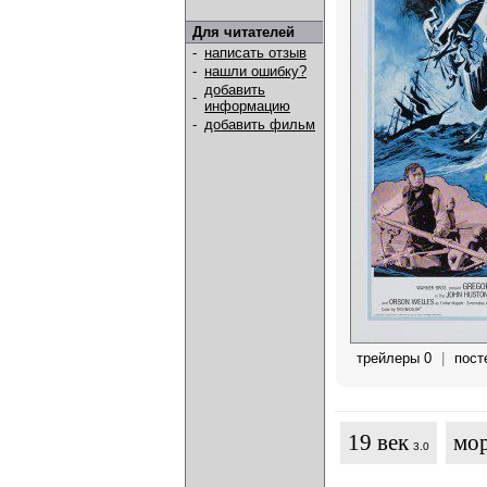
Для читателей
-
написать отзыв
-
нашли ошибку?
добавить
-
информацию
-
добавить фильм
трейлеры 0
|
пост
19 век
мо
3.0