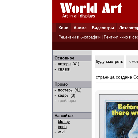
Кино
Аниме
Видеоигры
Литерату
Рецензии и биографии
|
Рейтинг кино и се
Основное
буду смотреть
смо
-
авторы
(41)
-
связки
страница создана
Co
Промо
-
постеры
(41)
-
кадры
(8)
-
трейлеры
На сайтах
-
blu-ray
-
imdb
-
wiki