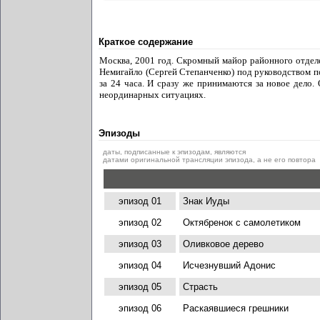
Краткое содержание
Москва, 2001 год. Скромный майор районного отдел
Немигайло (Сергей Степанченко) под руководством 
за 24 часа. И сразу же принимаются за новое дело
неординарных ситуациях.
Эпизоды
даты, подписанные к эпизодам, являются
датами оригинальной трансляции эпизода, а не его повтора
эпизод 01
Знак Иуды
эпизод 02
Октябренок с самолетиком
эпизод 03
Оливковое дерево
эпизод 04
Исчезнувший Адонис
эпизод 05
Страсть
эпизод 06
Раскаявшиеся грешники