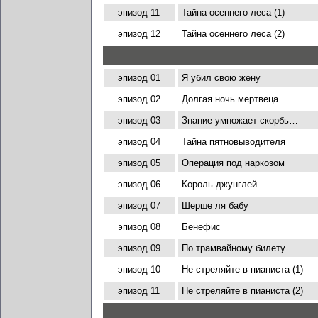
эпизод 11
Тайна осеннего леса (1)
эпизод 12
Тайна осеннего леса (2)
эпизод 01
Я убил свою жену
эпизод 02
Долгая ночь мертвеца
эпизод 03
Знание умножает скорбь…
эпизод 04
Тайна пятновыводителя
эпизод 05
Операция под наркозом
эпизод 06
Король джунглей
эпизод 07
Шерше ля бабу
эпизод 08
Бенефис
эпизод 09
По трамвайному билету
эпизод 10
Не стреляйте в пианиста (1)
эпизод 11
Не стреляйте в пианиста (2)