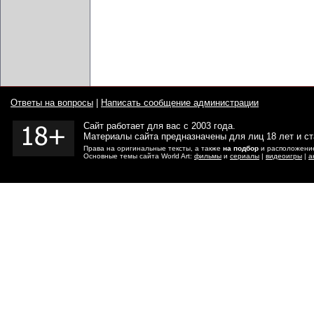
Ответы на вопросы
|
Написать сообщение администрации
Сайт работает для вас с 2003 года.
Материалы сайта предназначены для лиц 18 лет и с
Права на оригинальные тексты, а также
на подбор
и расположение
Основные темы сайта World Art:
фильмы
и
сериалы
|
видеоигры
|
а