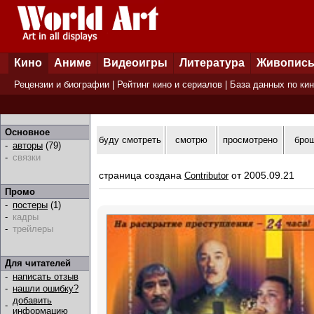
Кино
Аниме
Видеоигры
Литература
Живопис
Рецензии и биографии
|
Рейтинг кино и сериалов
|
База данных по ки
Основное
буду смотреть
смотрю
просмотрено
бро
-
авторы
(79)
-
связки
страница создана
от 2005.09.21
Contributor
Промо
-
постеры
(1)
-
кадры
-
трейлеры
Для читателей
-
написать отзыв
-
нашли ошибку?
добавить
-
информацию