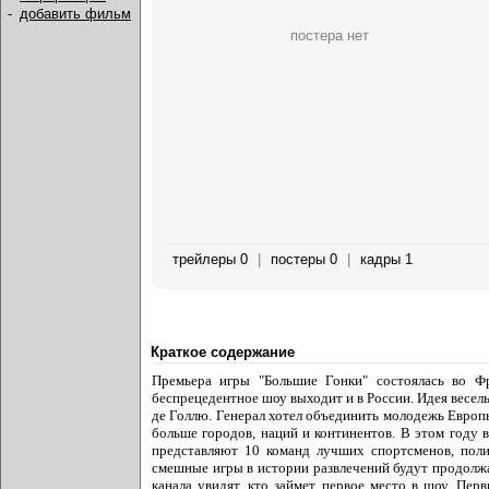
-
добавить фильм
постера нет
трейлеры 0
|
постеры 0
|
кадры 1
Краткое содержание
Премьера игры "Большие Гонки" состоялась во Фр
беспрецедентное шоу выходит и в России. Идея вес
де Голлю. Генерал хотел объединить молодежь Европ
больше городов, наций и континентов. В этом году
представляют 10 команд лучших спортсменов, поли
смешные игры в истории развлечений будут продолжа
канала увидят, кто займет первое место в шоу. Пер