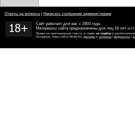
Ответы на вопросы
|
Написать сообщение администрации
Сайт работает для вас с 2003 года.
Материалы сайта предназначены для лиц 18 лет и с
Права на оригинальные тексты, а также
на подбор
и расположение
Основные темы сайта World Art:
фильмы
и
сериалы
|
видеоигры
|
а