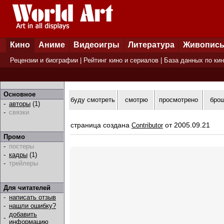
Кино
Аниме
Видеоигры
Литература
Живопис
Рецензии и биографии
|
Рейтинг кино и сериалов
|
База данных по ки
Основное
буду смотреть
смотрю
просмотрено
бро
-
авторы
(1)
-
связки
страница создана
от 2005.09.21
Contributor
Промо
-
постеры
-
кадры
(1)
-
трейлеры
Для читателей
-
написать отзыв
-
нашли ошибку?
добавить
-
информацию