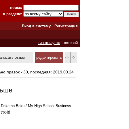
поиск:
в разделе:
Вход в систему
Регистрация
тип аккаунта
: гостевой
аписать отзыв
редактировать
<-
->
ано правок - 30, последняя: 2019.09.24
ньше
a Dake no Boku / My High School Business
けの僕