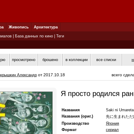
ра
Живопись
Архитектура
риалов
|
База данных по кино
|
Теги
трю
просмотрено
брошено
в коллекции
все списки
н
от 2017.10.18
всего сдел
крышкин Александр
Я просто родился ра
Названия
Saki ni Umaret
Названия (ориг.)
先に生まれただ
Производство
Япония
Формат
сериал