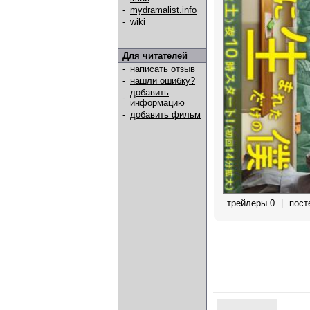
-
mydramalist.info
-
wiki
Для читателей
-
написать отзыв
-
нашли ошибку?
добавить
-
информацию
-
добавить фильм
трейлеры 0
|
пост