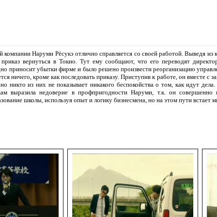
 компании Наруми Рёсукэ отлично справляется со своей работой. Выведя из 
 приказ вернуться в Токио. Тут ему сообщают, что его переводят директ
но приносит убытки фирме и было решено произвести реорганизацию управлен
тся ничего, кроме как последовать приказу. Приступив к работе, он вместе с 
но никто из них не показывает никакого беспокойства о том, как идут дела
кам выразила недоверие в профпригодности Наруми, т.к. он совершенно 
зование школы, используя опыт и логику бизнесмена, но на этом пути встает 