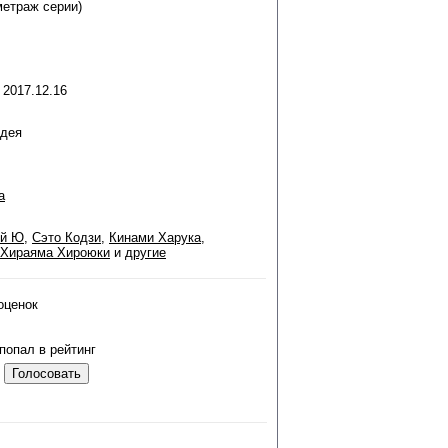
метраж серии)
 2017.12.16
идея
а
й Ю
,
Сэто Кодзи
,
Кинами Харука
,
Хираяма Хироюки
и
другие
оценок
попал в рейтинг