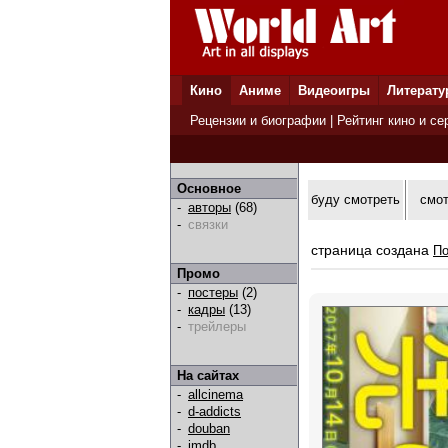
Кино
Аниме
Видеоигры
Литерату
Рецензии и биографии
|
Рейтинг кино и се
Основное
буду смотреть
смо
-
авторы
(68)
-
связки
страница создана
По
Промо
-
постеры
(2)
-
кадры
(13)
-
трейлеры
На сайтах
-
allcinema
-
d-addicts
-
douban
-
imdb