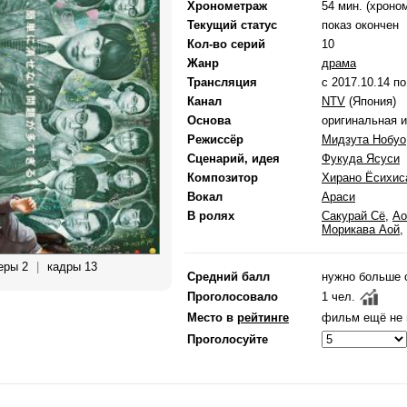
Хронометраж
54 мин. (хроно
Текущий статус
показ окончен
Кол-во серий
10
Жанр
драма
Трансляция
с 2017.10.14 по
Канал
NTV
(Япония)
Основа
оригинальная 
Режиссёр
Мидзута Нобуо
Сценарий, идея
Фукуда Ясуси
Композитор
Хирано Ёсихис
Вокал
Араси
В ролях
Сакурай Сё
,
Ао
Морикава Аой
,
еры 2
|
кадры 13
Средний балл
нужно больше 
Проголосовало
1 чел.
Место в
рейтинге
фильм ещё не 
Проголосуйте