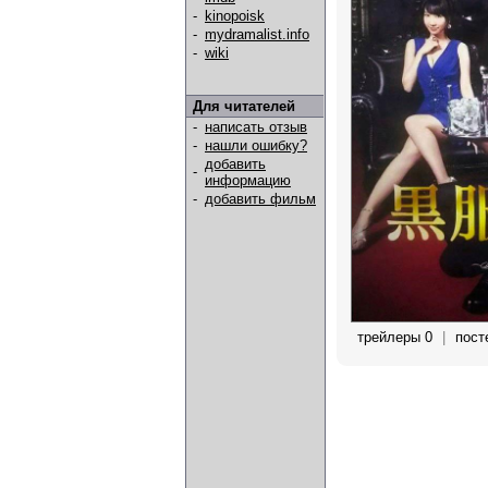
-
kinopoisk
-
mydramalist.info
-
wiki
Для читателей
-
написать отзыв
-
нашли ошибку?
добавить
-
информацию
-
добавить фильм
трейлеры 0
|
пост