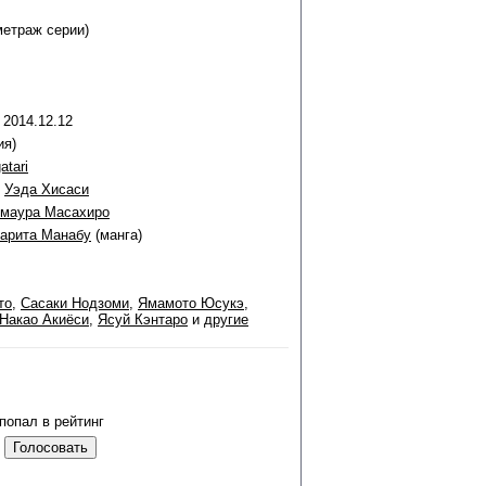
метраж серии)
 2014.12.12
ия)
atari
,
Уэда Хисаси
маура Масахиро
арита Манабу
(манга)
то
,
Сасаки Нодзоми
,
Ямамото Юсукэ
,
Накао Акиёси
,
Ясуй Кэнтаро
и
другие
попал в рейтинг