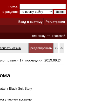
поиск:
в разделе:
Вход в систему
Регистрация
тип аккаунта
: гостевой
аписать отзыв
редактировать
<-
->
ано правок - 17, последняя: 2019.09.24
тюма
tari / Black Suit Story
ека в черном костюме