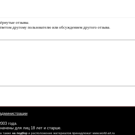
звёрнутые отзывы.
ответом другому пользователю или обсуждением другого отзыва.
администрации
2003 года.
начены для лиц 18 лет и старше.
 а также
на подбор
и расположение материалов принадлежат www.world-art.ru