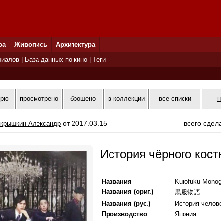
ра
Живопись
Архитектура
риалов
|
База данных по кино
|
Теги
трю
просмотрено
брошено
в коллекции
все списки
н
от 2017.03.15
всего сдел
крышкин Александр
История чёрного кос
Названия
Kurofuku Monoga
Названия (ориг.)
黒服物語
Названия (рус.)
История челов
Производство
Япония