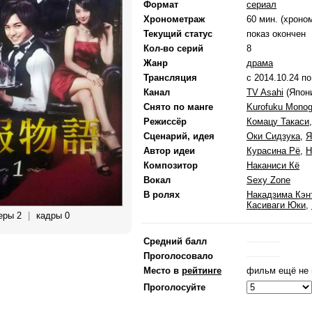
Формат
сериал
Хронометраж
60 мин. (хроно
Текущий статус
показ окончен
Кол-во серий
8
Жанр
драма
Трансляция
с 2014.10.24 по
Канал
TV Asahi
(Япон
Снято по манге
Kurofuku Monog
Режиссёр
Комацу Такаси
Сценарий, идея
Оки Сидзука
,
Я
Автор идеи
Курасина Рё
,
Н
Композитор
Наканиси Кё
Вокал
Sexy Zone
В ролях
Накадзима Кэн
Касиваги Юки
,
еры 2
|
кадры 0
Средний балл
------------
Проголосовало
------------
Место в
рейтинге
фильм ещё не 
Проголосуйте