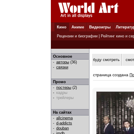
Кино
Аниме
Видеоигры
Литерату
Рецензии и биографии
|
Рейтинг кино и се
Основное
буду смотреть
смо
-
авторы
(36)
-
связки
страница создана
По
Промо
-
постеры
(2)
-
кадры
-
трейлеры
На сайтах
-
allcinema
-
d-addicts
-
douban
-
imdb