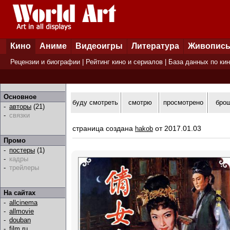
Кино
Аниме
Видеоигры
Литература
Живопис
Рецензии и биографии
|
Рейтинг кино и сериалов
|
База данных по ки
Основное
буду смотреть
смотрю
просмотрено
бро
-
авторы
(21)
-
связки
страница создана
от 2017.01.03
hakob
Промо
-
постеры
(1)
-
кадры
-
трейлеры
На сайтах
-
allcinema
-
allmovie
-
douban
-
film.ru