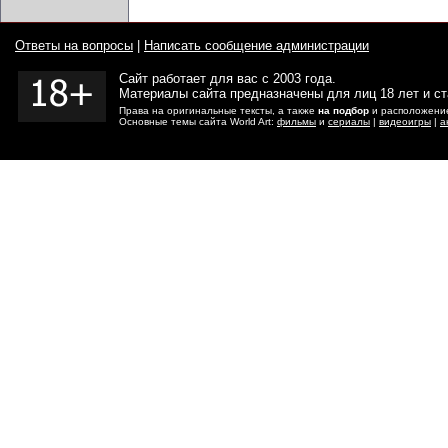
Ответы на вопросы
|
Написать сообщение администрации
Сайт работает для вас с 2003 года.
Материалы сайта предназначены для лиц 18 лет и с
Права на оригинальные тексты, а также
на подбор
и расположение
Основные темы сайта World Art:
фильмы
и
сериалы
|
видеоигры
|
а