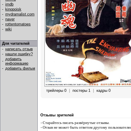
-
imdb
-
kinopoisk
-
mydramalist.com
-
naver
-
rottentomatoes
-
wiki
Для читателей
-
написать отзыв
-
нашли ошибку?
добавить
-
информацию
-
добавить фильм
трейлеры 0
|
постеры 1
|
кадры 0
Отзывы зрителей
- Старайтесь писать развёрнутые отзывы.
- Отзыв не может быть ответом другому пользователю