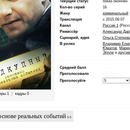
Текущий статус
показ окончен
Кол-во серий
16
Жанр
криминальный
Трансляция
с 2015.09.07
Канал
Россия 1
(Росс
Режиссёр
Александр Дар
Сценарий, идея
Ольга Степнов
В ролях
Владимир Епи
Юматов
,
Марин
Эппле
и
другие
Средний балл
------------
Проголосовало
------------
Проголосуйте
еры 1
|
кадры 0
основе реальных событий
3.0