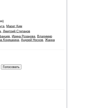
ия)
уга
,
Марат Ким
а
,
Дмитрий Степанов
фанцев
,
Ирина Розанова
,
Владимир
а Коняшкина
,
Андрей Носков
,
Жанна