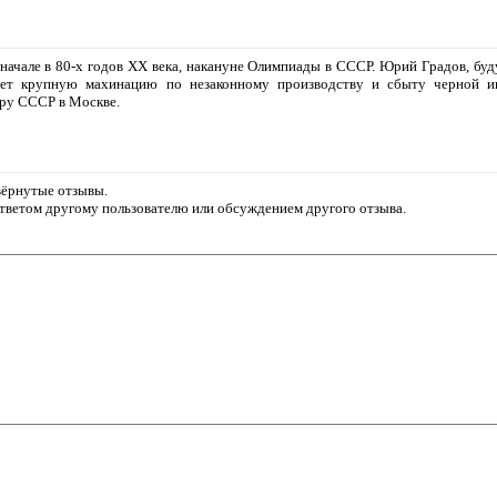
 начале в 80-х годов ХХ века, накануне Олимпиады в СССР. Юрий Градов, бу
ает крупную махинацию по незаконному производству и сбыту черной ик
ру СССР в Москве.
звёрнутые отзывы.
ответом другому пользователю или обсуждением другого отзыва.