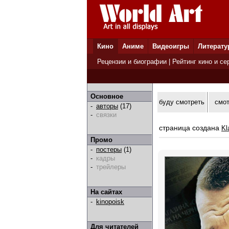
Кино
Аниме
Видеоигры
Литерату
Рецензии и биографии
|
Рейтинг кино и се
Основное
буду смотреть
смо
-
авторы
(17)
-
связки
страница создана
Kl
Промо
-
постеры
(1)
-
кадры
-
трейлеры
На сайтах
-
kinopoisk
Для читателей