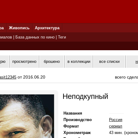
ра
Живопись
Архитектура
риалов
|
База данных по кино
|
Теги
трю
просмотрено
брошено
в коллекции
все списки
н
от 2016.06.20
всего сдел
asit12345
Неподкупный
Названия
------------
Производство
Россия
Формат
сериал
Хронометраж
43 мин. (хроно