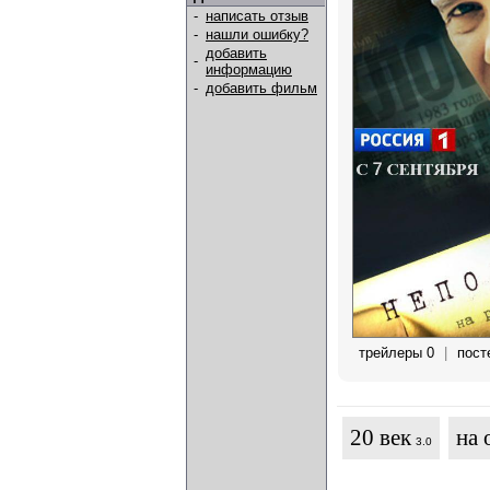
-
написать отзыв
-
нашли ошибку?
добавить
-
информацию
-
добавить фильм
трейлеры 0
|
пост
20 век
на 
3.0