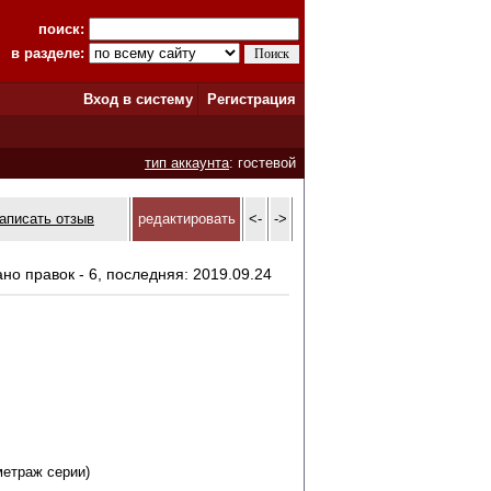
поиск:
в разделе:
Вход в систему
Регистрация
тип аккаунта
: гостевой
аписать отзыв
редактировать
<-
->
ано правок - 6, последняя: 2019.09.24
метраж серии)