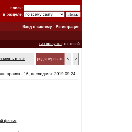
поиск:
в разделе:
Вход в систему
Регистрация
тип аккаунта
: гостевой
аписать отзыв
редактировать
<-
->
ано правок - 16, последняя: 2019.09.24
ый фильм