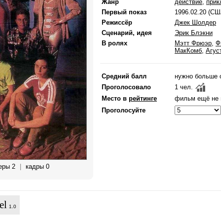
Жанр
действие
,
прик
Первый показ
1996.02.20 (СШ
Режиссёр
Джек Шолдер
Сценарий, идея
Эрик Блэкни
В ролях
Мэтт Фрюэр
,
Ф
МакКомб
,
Агус
Средний балл
нужно больше 
Проголосовало
1 чел.
Место в
рейтинге
фильм ещё не 
Проголосуйте
еры 2
|
кадры 0
el
1.0