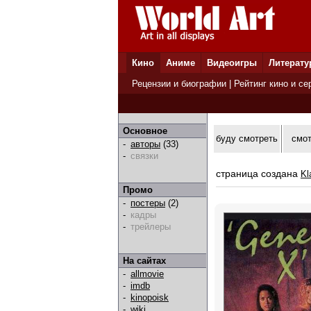
Кино
Аниме
Видеоигры
Литерату
Рецензии и биографии
|
Рейтинг кино и се
Основное
буду смотреть
смо
-
авторы
(33)
-
связки
страница создана
Kl
Промо
-
постеры
(2)
-
кадры
-
трейлеры
На сайтах
-
allmovie
-
imdb
-
kinopoisk
-
wiki