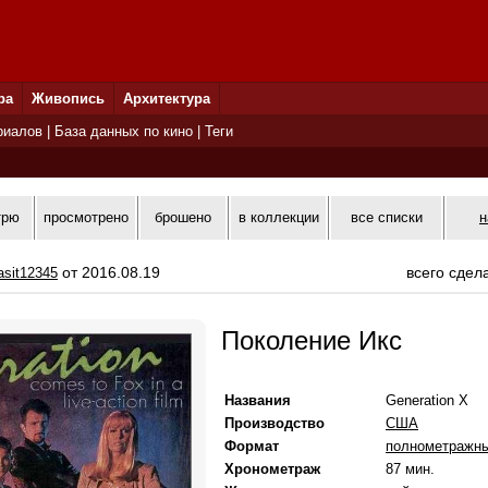
ра
Живопись
Архитектура
риалов
|
База данных по кино
|
Теги
трю
просмотрено
брошено
в коллекции
все списки
н
от 2016.08.19
всего сдел
asit12345
Поколение Икс
Названия
Generation X
Производство
США
Формат
полнометражн
Хронометраж
87 мин.