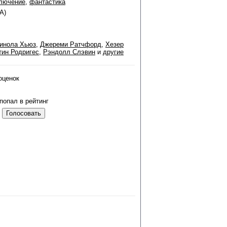
лючение
,
фантастика
А)
инола Хьюз
,
Джереми Ратчфорд
,
Хезер
тин Родригес
,
Рэндолл Слэвин
и
другие
оценок
попал в рейтинг