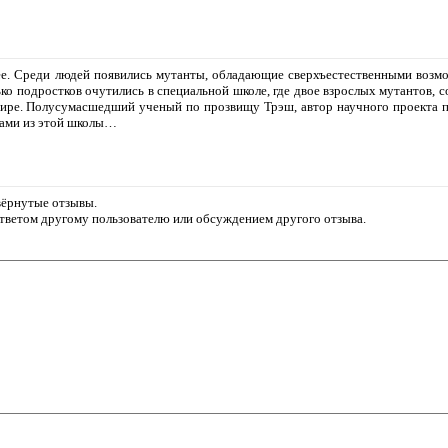
е. Среди людей появились мутанты, обладающие сверхъестественными возм
ко подростков очутились в специальной школе, где двое взрослых мутантов, с
мире. Полусумасшедший ученый по прозвищу Трэш, автор научного проекта п
гами из этой школы…
звёрнутые отзывы.
ответом другому пользователю или обсуждением другого отзыва.