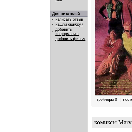
Для читателей
-
написать отзыв
-
нашли ошибку?
добавить
-
информацию
-
добавить фильм
трейлеры 0
|
пост
комиксы Marv