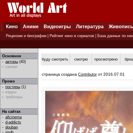
Кино
Аниме
Видеоигры
Литература
Живопис
Рецензии и биографии
|
Рейтинг кино и сериалов
|
База данных по ки
Основное
буду смотреть
смотрю
просмотрено
бро
-
авторы
(40)
-
связки
страница создана
от 2016.07.01
Contributor
Промо
-
постеры
(1)
-
кадры
-
трейлеры
На сайтах
-
allcinema
-
d-addicts
-
douban
-
imdb