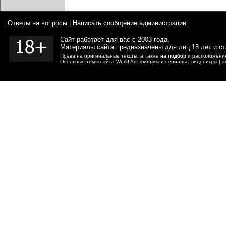
Ответы на вопросы
|
Написать сообщение администрации
Сайт работает для вас с 2003 года.
Материалы сайта предназначены для лиц 18 лет и с
Права на оригинальные тексты, а также
на подбор
и расположение
Основные темы сайта World Art:
фильмы
и
сериалы
|
видеоигры
|
а