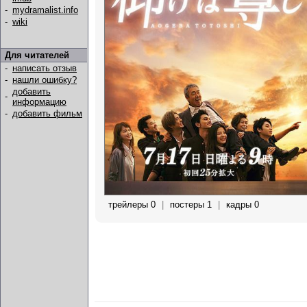
-
mydramalist.info
-
wiki
Для читателей
-
написать отзыв
-
нашли ошибку?
добавить
-
информацию
-
добавить фильм
трейлеры 0
|
постеры 1
|
кадры 0