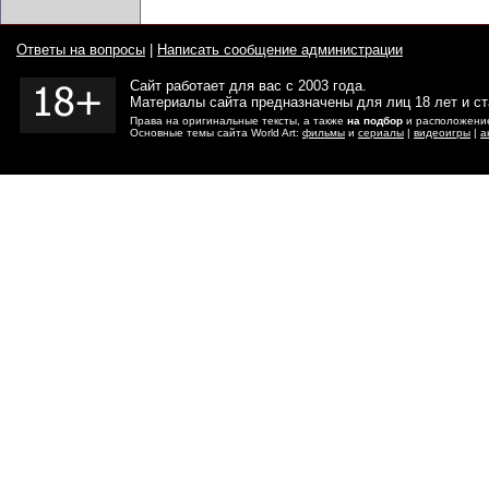
Ответы на вопросы
|
Написать сообщение администрации
Сайт работает для вас с 2003 года.
Материалы сайта предназначены для лиц 18 лет и с
Права на оригинальные тексты, а также
на подбор
и расположение
Основные темы сайта World Art:
фильмы
и
сериалы
|
видеоигры
|
а