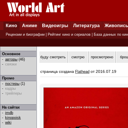
Кино
Аниме
Видеоигры
Литература
Живопис
Рецензии и биографии
|
Рейтинг кино и сериалов
|
База данных по ки
Основное
буду смотреть
смотрю
просмотрено
бро
-
авторы
(46)
-
связки
страница создана
от 2016.07.19
Flathead
Промо
-
постеры
(1)
-
кадры
-
трейлеры
На сайтах
-
imdb
-
kinopoisk
-
wiki