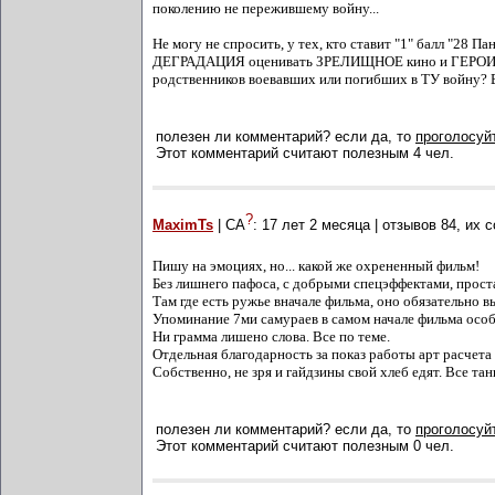
поколению не пережившему войну...
Не могу не спросить, у тех, кто ставит "1" балл "28 П
ДЕГРАДАЦИЯ оценивать ЗРЕЛИЩНОЕ кино и ГЕРОИКО-
родственников воевавших или погибших в ТУ войну? 
полезен ли комментарий? если да, то
проголосуйт
Этот комментарий считают полезным 4 чел.
?
MaximTs
| СА
:
17 лет 2 месяца
| отзывов
84
, их 
Пишу на эмоциях, но... какой же охрененный фильм!
Без лишнего пафоса, с добрыми спецэффектами, прост
Там где есть ружье вначале фильма, оно обязательно в
Упоминание 7ми самураев в самом начале фильма особ
Ни грамма лишено слова. Все по теме.
Отдельная благодарность за показ работы арт расчета
Собственно, не зря и гайдзины свой хлеб едят. Все та
полезен ли комментарий? если да, то
проголосуйт
Этот комментарий считают полезным 0 чел.