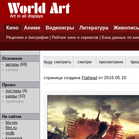
Кино
Аниме
Видеоигры
Литература
Живопис
Рецензии и биографии
|
Рейтинг кино и сериалов
|
База данных по ки
Основное
буду смотреть
смотрю
просмотрено
бро
-
авторы
(69)
-
связки
страница создана
от 2016.05.10
Flathead
Промо
-
постеры
(4)
-
кадры
(10)
-
трейлеры
На сайтах
-
blu-ray
-
film.ru
-
imdb
-
kinopoisk