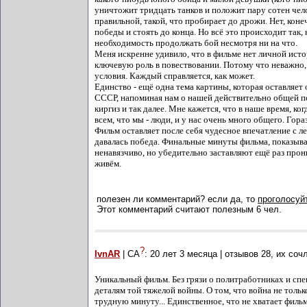
уничтожит тридцать танков и положит пару сотен чело
правильной, такой, что пробирает до дрожи. Нет, коне
победы и стоять до конца. Но всё это происходит так,
необходимость продолжать бой несмотря ни на что.
Меня искренне удивило, что в фильме нет личной исто
ключевую роль в повествовании. Потому что неважно, 
условия. Каждый справляется, как может.
Единство - ещё одна тема картины, которая оставляет
СССР, напоминая нам о нашей действительно общей по
киргиз и так далее. Мне кажется, что в наше время, к
всем, что мы - люди, и у нас очень много общего. Гор
Фильм оставляет после себя чудесное впечатление с ле
давалась победа. Финальные минуты фильма, показыва
ненавязчиво, но убедительно заставляют ещё раз про
живём.
полезен ли комментарий? если да, то
проголосуйт
Этот комментарий считают полезным 6 чел.
?
IvnAR
| СА
:
20 лет 3 месяца
| отзывов
28
, их соч
Уникальный фильм. Без грязи о политработниках и сп
деталям той тяжелой войны. О том, что война не толь
трудную минуту... Единственное, что не хватает филь