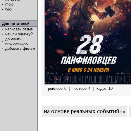
-
mojo
-
wiki
Для читателей
-
написать отзыв
-
нашли ошибку?
добавить
-
информацию
-
добавить фильм
трейлеры 0
|
постеры 4
|
кадры 10
на основе реальных событий
3.0