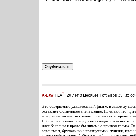
?
X-Law
| СА
:
20 лет 8 месяцев
| отзывов
35
, их с
Это совершенно удивительный фильм, в самом лучшем 
оставляет сильнейшее впечатление. Полагаю, что прич
которая заставляет искренне сопереживать героям и не
Небольшое количество русских солдат в течение всей
идея банальна и вроде бы ничем не примечательна. О
героизмом, брутальных невозмутимых мужчин, проникн
какого-нибудь юного бойца и милой девушки (кого-ниб