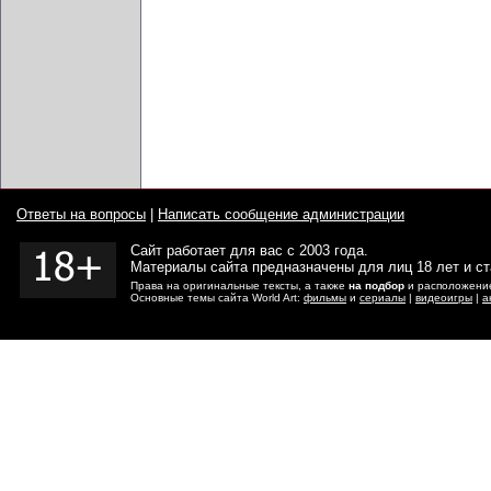
Ответы на вопросы
|
Написать сообщение администрации
Сайт работает для вас с 2003 года.
Материалы сайта предназначены для лиц 18 лет и с
Права на оригинальные тексты, а также
на подбор
и расположение
Основные темы сайта World Art:
фильмы
и
сериалы
|
видеоигры
|
а