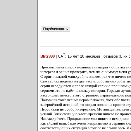
?
Blitz999
| СА
:
16 лет 10 месяцев
| отзывов
3
, их 
Просматривая список новинок анимации я обратил вним
интереса я решил проверить, чем же они могут меня уд
С оригинальной маньхуой не знаком, так что ничего не
Сам сериал поделён на две части: собственно событи
серии чередуются и после каждой серии о прошлом ид
сериями это не идёт на пользу истории. Гораздо лучш
настоящем, вместо этого странного параллельного пов
Половины тоже весьма неравнозначны, хотя обе части 
завершённой историей, то вторая половина просто ску
Персонажи не особо интересные. Мотивация злодеев со
усилий. Значительную часть времени ничего не происход
Наслаждайтесь. Продолжение мол ищите в исходнике.
Китайский язык было очень непривычно и странно слуш
соответствующих ситуации в голосе не слышалось. И о