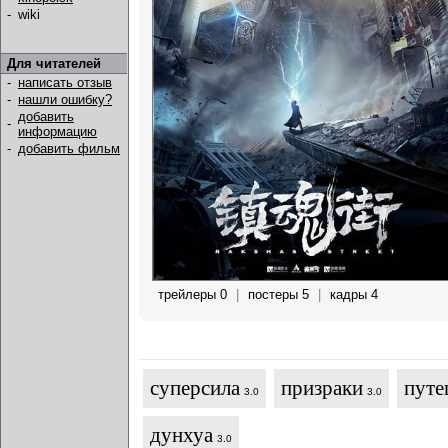
-
wiki
Для читателей
-
написать отзыв
-
нашли ошибку?
добавить
-
информацию
-
добавить фильм
трейлеры 0
|
постеры 5
|
кадры 4
суперсила
призраки
путе
3.0
3.0
дунхуа
3.0