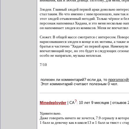
внимания, как и любая девица. Поэтому, для меня, пер
Злодеи. Главный злодей первой арки довольно интере
стал таким. Но что именно с ним произошло, нам так и 
этот злодей отъявленный негодяй. Только чёрное и бе
персонаж напоминал Хидана, и это меня несколько нап
он напоминает злодея из комиксов. Меня не впечатлил 
Сюжет. В общей массе смотрится с интересом. Поворо
нарисовавшиеся злодеи в конце и их мотивы, а также
братья и частично "Хидан" из первой арки. Намекнули
впечатляющий перс, но это будет в следующих сезона
особо не напрягало, музыка неплохая.
7/10
полезен ли комментарий? если да, то
проголосуйт
Этот комментарий считают полезным 0 чел.
?
Minedeployder
| СА
:
10 лет 9 месяцев
| отзывов
Удивительно.
Даже говорить ничего не хочется, 7.9 сериалу в котор
1 балл за девочку как в школе13 и 1 балл за твист с с