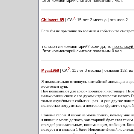
Этот комментарий считают полезным 7 чел.
?
Chilavert_85
| СА
:
15 лет 2 месяца
| отзывов
2
Если бы не прыгание по временам событий то смотрет
полезен ли комментарий? если да, то
проголосуйт
Этот комментарий считают полезным 0 чел.
?
Муза1968
| СА
:
11 лет 3 месяца
| отзывов
132
, и
Я положительно отношусь к китайской анимации и вр
носителем душ.
Нам показывают две арки - прошлое и настоящее. Перв
налаживании связи с его духом и тренировки нового Г
только окунёшься в события - раз - и уже другое повес
полностью погрузиться, а постоянно дёргает от одной
Главные герои. Я никак не могла понять, почему мне н
я никак не могла догнать, как старший брат стал таки
стал доброжелательным, понимающим, любящим. Конец и
поворот я и снизила 1 балл. Новоиспечённый носитель