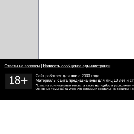
Ответы на вопросы
|
Написать сообщение администрации
Сайт работает для вас с 2003 года.
Материалы сайта предназначены для лиц 18 лет и с
Права на оригинальные тексты, а также
на подбор
и расположение
Основные темы сайта World Art:
фильмы
и
сериалы
|
видеоигры
|
а