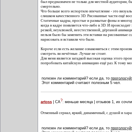
был предназначен не только для местной аудитории, б
смертельно.
Что больше всего испортило впечатление - это визуаль
слишком качественного 3D. Рисованные части ещё вос
Статичные кадры, простые и размытые фоны и многора
когда в кадре появляется что-либо в 3D. И происходит
резкой, неуклюжей, неестественной, дёрганой анимаци
нельзя было бы заменить эти вставки на рисованные с
нарисовать и вставили что было.
Короче если есть желание ознакомиться с этим произ
смотреть ли нечётные. Лучше не стоит.
Для меня является загадкой высокая оценка этого прои
попробовать китайскую анимацию ещё раз. К тому мом
полезен ли комментарий? если да, то
проголосуйт
Этот комментарий считают полезным 5 чел.
?
artoss
| СА
:
меньше месяца
| отзывов
1
, их сочл
Отменный сериал, яркий, динамичный, с душой и хара
полезен ли комментарий? если да, то
проголосуйт