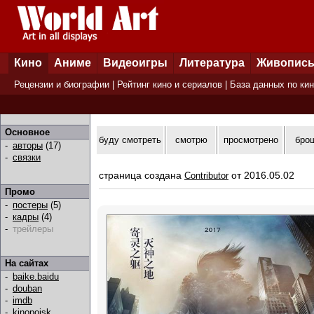
Кино
Аниме
Видеоигры
Литература
Живопис
Рецензии и биографии
|
Рейтинг кино и сериалов
|
База данных по ки
Основное
буду смотреть
смотрю
просмотрено
бро
-
авторы
(17)
-
связки
страница создана
от 2016.05.02
Contributor
Промо
-
постеры
(5)
-
кадры
(4)
-
трейлеры
На сайтах
-
baike.baidu
-
douban
-
imdb
-
kinopoisk