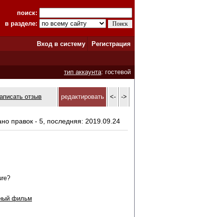
поиск:
в разделе:
Вход в систему
Регистрация
тип аккаунта
: гостевой
аписать отзыв
редактировать
<-
->
ано правок - 5, последняя: 2019.09.24
ure?
жный фильм