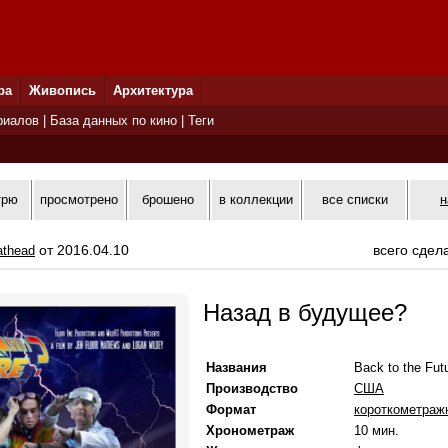
ра
Живопись
Архитектура
риалов
|
База данных по кино
|
Теги
трю
просмотрено
брошено
в коллекции
все списки
н
от 2016.04.10
всего сдел
athead
Назад в будущее?
Названия
Back to the Fut
Производство
США
Формат
короткометра
Хронометраж
10 мин.