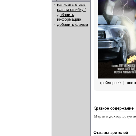
-
написать отзыв
-
нашли ошибку?
добавить
-
информацию
-
добавить фильм
трейлеры 0
|
пост
Краткое содержание
Марти и доктор Браун в
Отзывы зрителей