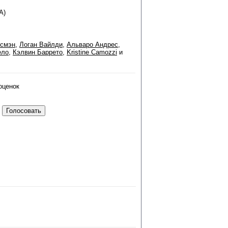
А)
смэн
,
Логан Вайлди
,
Альваро Андрес
,
ело
,
Кэлвин Баррето
,
Kristine Camozzi
и
оценок