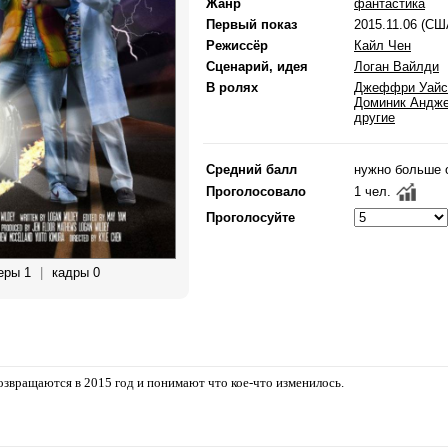
Жанр
фантастика
Первый показ
2015.11.06 (СШ
Режиссёр
Кайл Чен
Сценарий, идея
Логан Вайлди
В ролях
Джеффри Уайс
Доминик Андж
другие
Средний балл
нужно больше 
Проголосовало
1 чел.
Проголосуйте
еры 1
|
кадры 0
озвращаются в 2015 год и понимают что кое-что изменилось.