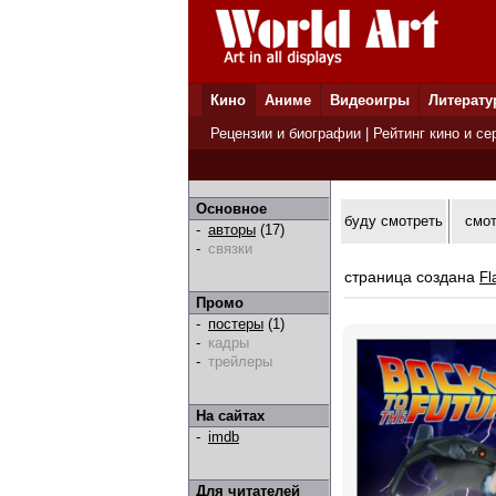
Кино
Аниме
Видеоигры
Литерату
Рецензии и биографии
|
Рейтинг кино и се
Основное
буду смотреть
смо
-
авторы
(17)
-
связки
страница создана
Fl
Промо
-
постеры
(1)
-
кадры
-
трейлеры
На сайтах
-
imdb
Для читателей