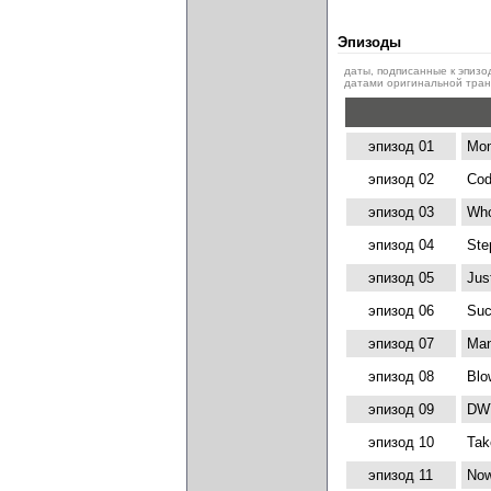
Эпизоды
даты, подписанные к эпизо
датами оригинальной транс
эпизод 01
Mom
эпизод 02
Cod
эпизод 03
Who
эпизод 04
Ste
эпизод 05
Jus
эпизод 06
Suc
эпизод 07
Man
эпизод 08
Blo
эпизод 09
DW
эпизод 10
Tak
эпизод 11
Now