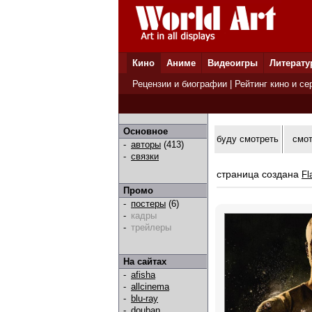
Кино
Аниме
Видеоигры
Литерату
Рецензии и биографии
|
Рейтинг кино и се
Основное
буду смотреть
смо
-
авторы
(413)
-
связки
страница создана
Fl
Промо
-
постеры
(6)
-
кадры
-
трейлеры
На сайтах
-
afisha
-
allcinema
-
blu-ray
-
douban