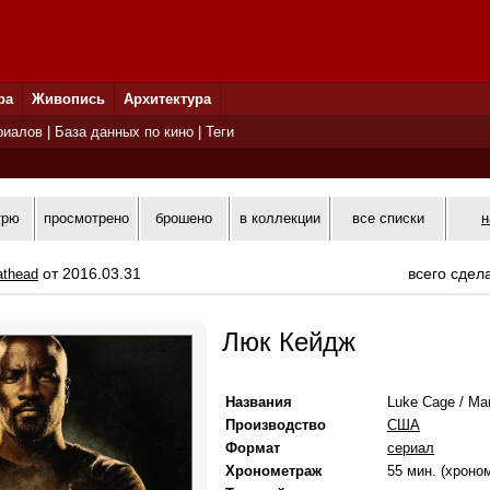
ра
Живопись
Архитектура
риалов
|
База данных по кино
|
Теги
трю
просмотрено
брошено
в коллекции
все списки
н
от 2016.03.31
всего сдел
athead
Люк Кейдж
Названия
Luke Cage / Mar
Производство
США
Формат
сериал
Хронометраж
55 мин. (хроно