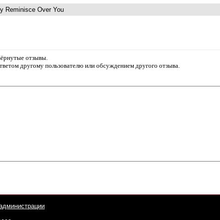
y Reminisce Over You
звёрнутые отзывы.
ответом другому пользователю или обсуждением другого отзыва.
администрации