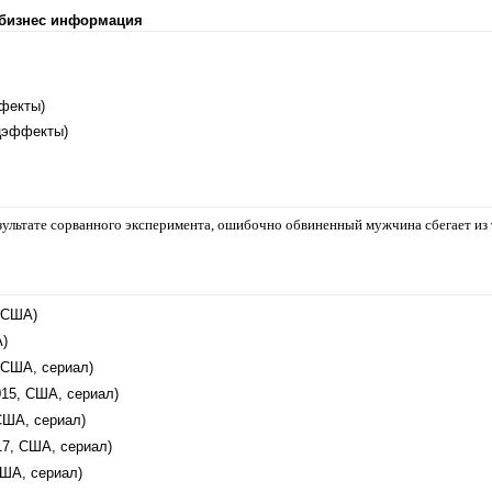
 бизнес информация
фекты)
цэффекты)
зультате сорванного эксперимента, ошибочно обвиненный мужчина сбегает из
, США)
А)
 США, сериал)
015, США, сериал)
США, сериал)
17, США, сериал)
США, сериал)