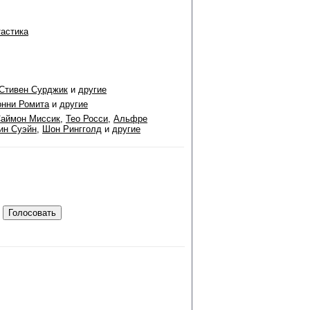
астика
Стивен Сурджик
и
другие
нни Ромита
и
другие
аймон Миссик
,
Teо Росси
,
Альфре
ин Суэйн
,
Шон Рингголд
и
другие