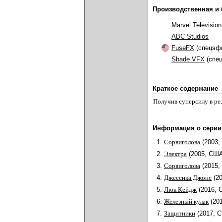
Производственная и
Marvel Television
ABC Studios
FuseFX
(спецэф
Shade VFX
(спе
Краткое содержание
Получив суперсилу в ре
Информация о серии
1.
Сорвиголова
(2003
2.
Электра
(2005, СШ
3.
Сорвиголова
(2015,
4.
Джессика Джонс
(2
5.
Люк Кейдж
(2016, 
6.
Железный кулак
(20
7.
Защитники
(2017, 