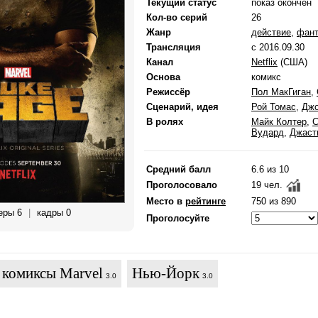
Текущий статус
показ окончен
Кол-во серий
26
Жанр
действие
,
фант
Трансляция
с 2016.09.30
Канал
Netflix
(США)
Основа
комикс
Режиссёр
Пол МакГиган
,
Сценарий, идея
Рой Томас
,
Джо
В ролях
Майк Колтер
,
С
Вудард
,
Джаст
Средний балл
6.6 из 10
Проголосовало
19 чел.
Место в
рейтинге
750 из 890
еры 6
|
кадры 0
Проголосуйте
комиксы Marvel
Нью-Йорк
3.0
3.0