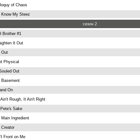
iloquy of Chaos
 Know My Steez
сезон 2
l Brother #1
aighten It Out
 Out
et Physical
 Souled Out
 Basement
and On
t Ain't Rough, It Ain't Right
 Pete's Sake
 Main Ingredient
 Creator
't Front on Me