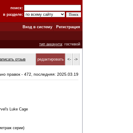
поиск:
в разделе:
Вход в систему
Регистрация
тип аккаунта
: гостевой
аписать отзыв
редактировать
<-
->
ано правок - 472, последняя: 2025.03.19
vel's Luke Cage
метраж серии)