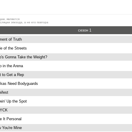
дам, являются
ляции эпизода, а не его повтора
сезон 1
ent of Truth
e of the Streets
's Gonna Take the Weight?
p in the Arena
t to Get a Rep
kas Need Bodyguards
ifest
win' Up the Spot
YCK
e It Personal
 You're Mine