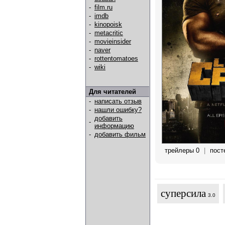
-
film.ru
-
imdb
-
kinopoisk
-
metacritic
-
movieinsider
-
naver
-
rottentomatoes
-
wiki
Для читателей
-
написать отзыв
-
нашли ошибку?
добавить
-
информацию
-
добавить фильм
трейлеры 0
|
пост
суперсила
3.0