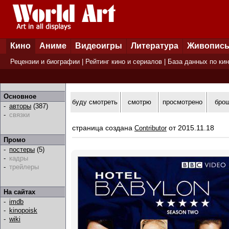
Кино
Аниме
Видеоигры
Литература
Живопис
Рецензии и биографии
|
Рейтинг кино и сериалов
|
База данных по ки
Основное
буду смотреть
смотрю
просмотрено
бро
-
авторы
(387)
-
связки
страница создана
от 2015.11.18
Contributor
Промо
-
постеры
(5)
-
кадры
-
трейлеры
На сайтах
-
imdb
-
kinopoisk
-
wiki