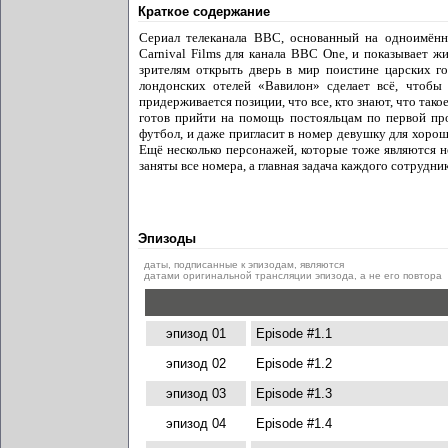
Краткое содержание
Сериал телеканала BBC, основанный на одноимённ
Carnival Films для канала BBC One, и показывает 
зрителям открыть дверь в мир поистине царских г
лондонских отелей «Вавилон» сделает всё, чтобы
придерживается позиции, что все, кто знают, что так
готов прийти на помощь постояльцам по первой про
футбол, и даже пригласит в номер девушку для хоро
Ещё несколько персонажей, которые тоже являются н
заняты все номера, а главная задача каждого сотрудн
Эпизоды
даты, подписанные к эпизодам, являются
датами оригинальной трансляции эпизода, а не его повтора
эпизод 01
Episode #1.1
эпизод 02
Episode #1.2
эпизод 03
Episode #1.3
эпизод 04
Episode #1.4