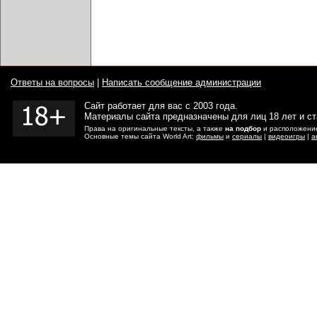
Ответы на вопросы
|
Написать сообщение администрации
Сайт работает для вас с 2003 года.
Материалы сайта предназначены для лиц 18 лет и с
Права на оригинальные тексты, а также
на подбор
и расположение
Основные темы сайта World Art:
фильмы
и
сериалы
|
видеоигры
|
а