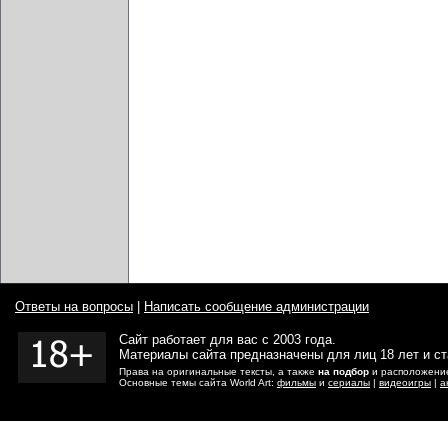
Ответы на вопросы
|
Написать сообщение администрации
Сайт работает для вас с 2003 года.
Материалы сайта предназначены для лиц 18 лет и с
Права на оригинальные тексты, а также
на подбор
и расположение
Основные темы сайта World Art:
фильмы
и
сериалы
|
видеоигры
|
а