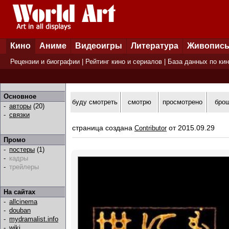
Кино
Аниме
Видеоигры
Литература
Живопис
Рецензии и биографии
|
Рейтинг кино и сериалов
|
База данных по ки
Основное
буду смотреть
смотрю
просмотрено
бро
-
авторы
(20)
-
связки
страница создана
от 2015.09.29
Contributor
Промо
-
постеры
(1)
-
кадры
-
трейлеры
На сайтах
-
allcinema
-
douban
-
mydramalist.info
-
wiki