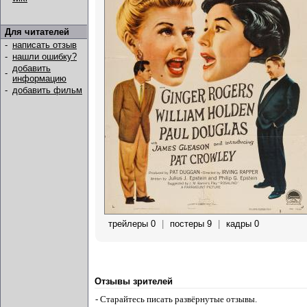
Для читателей
-
написать отзыв
-
нашли ошибку?
добавить
-
информацию
-
добавить фильм
трейлеры 0
|
постеры 9
|
кадры 0
Отзывы зрителей
- Старайтесь писать развёрнутые отзывы.