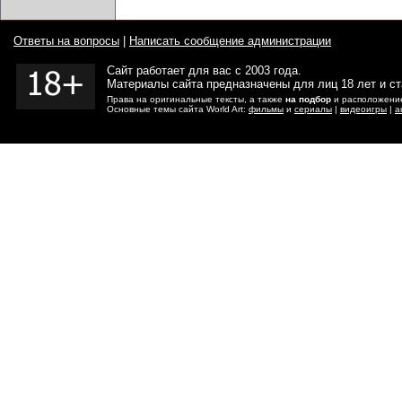
Ответы на вопросы
|
Написать сообщение администрации
Сайт работает для вас с 2003 года.
Материалы сайта предназначены для лиц 18 лет и с
Права на оригинальные тексты, а также
на подбор
и расположение
Основные темы сайта World Art:
фильмы
и
сериалы
|
видеоигры
|
а