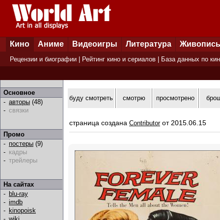
Кино
Аниме
Видеоигры
Литература
Живопис
Рецензии и биографии
|
Рейтинг кино и сериалов
|
База данных по ки
Основное
буду смотреть
смотрю
просмотрено
бро
-
авторы
(48)
-
связки
страница создана
от 2015.06.15
Contributor
Промо
-
постеры
(9)
-
кадры
-
трейлеры
На сайтах
-
blu-ray
-
imdb
-
kinopoisk
-
wiki