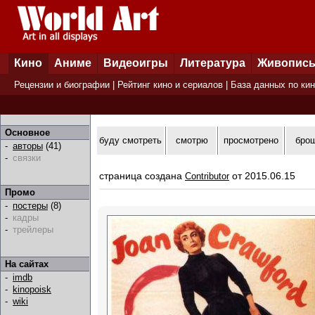
Кино
Аниме
Видеоигры
Литература
Живопис
Рецензии и биографии
|
Рейтинг кино и сериалов
|
База данных по ки
Основное
буду смотреть
смотрю
просмотрено
бро
-
авторы
(41)
-
связки
страница создана
от 2015.06.15
Contributor
Промо
-
постеры
(8)
-
кадры
-
трейлеры
На сайтах
-
imdb
-
kinopoisk
-
wiki