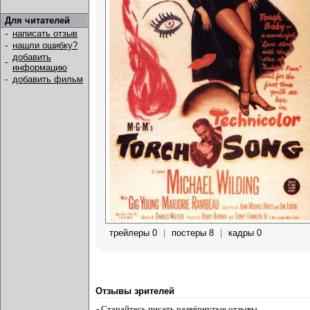
Для читателей
-
написать отзыв
-
нашли ошибку?
добавить
-
информацию
-
добавить фильм
трейлеры 0
|
постеры 8
|
кадры 0
Отзывы зрителей
- Старайтесь писать развёрнутые отзывы.