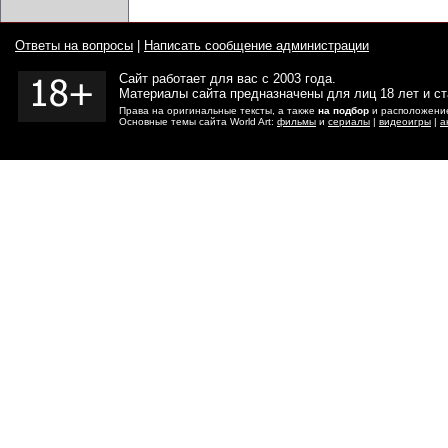
Ответы на вопросы
|
Написать сообщение администрации
Сайт работает для вас с 2003 года.
Материалы сайта предназначены для лиц 18 лет и с
Права на оригинальные тексты, а также
на подбор
и расположение
Основные темы сайта World Art:
фильмы
и
сериалы
|
видеоигры
|
а