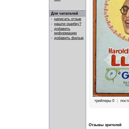
Для читателей
-
написать отзыв
-
нашли ошибку?
добавить
-
информацию
-
добавить фильм
трейлеры 0
|
пост
Отзывы зрителей