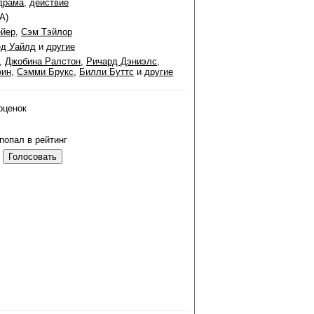
драма
,
действие
А)
ейер
,
Сэм Тэйлор
ед Уайлд
и
другие
,
Джобина Ралстон
,
Ричард Дэниэлс
,
фин
,
Сэмми Брукс
,
Билли Буттс
и
другие
оценок
попал в рейтинг