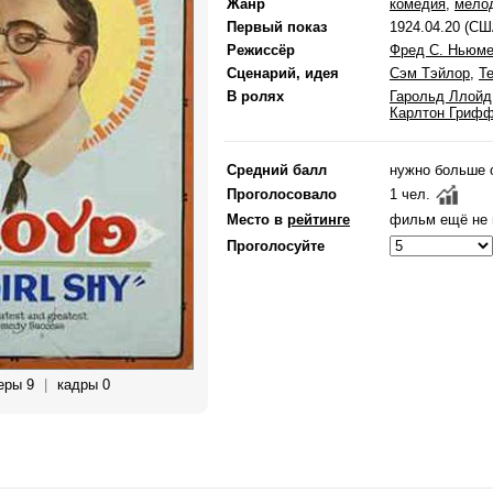
Жанр
комедия
,
мело
Первый показ
1924.04.20 (СШ
Режиссёр
Фред С. Ньюм
Сценарий, идея
Сэм Тэйлор
,
Т
В ролях
Гарольд Ллойд
Карлтон Гриф
Средний балл
нужно больше 
Проголосовало
1 чел.
Место в
рейтинге
фильм ещё не 
Проголосуйте
еры 9
|
кадры 0