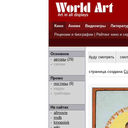
Кино
Аниме
Видеоигры
Литерату
Рецензии и биографии
|
Рейтинг кино и се
Основное
буду смотреть
смо
-
авторы
(29)
-
связки
страница создана
Co
Промо
-
постеры
(9)
-
кадры
-
трейлеры
На сайтах
-
allmovie
-
imdb
-
kinopoisk
-
wiki