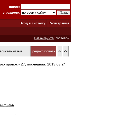
поиск:
в разделе:
Вход в систему
Регистрация
тип аккаунта
: гостевой
аписать отзыв
редактировать
<-
->
ано правок - 27, последняя: 2019.09.24
ый фильм