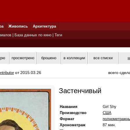
ра
Живопись
Архитектура
риалов
|
База данных по кино
|
Теги
трю
просмотрено
брошено
в коллекции
все списки
н
от 2015.03.26
всего сдел
ntributor
Застенчивый
Названия
Girl Shy
Производство
США
Формат
полнометражн
Хронометраж
87 мин.