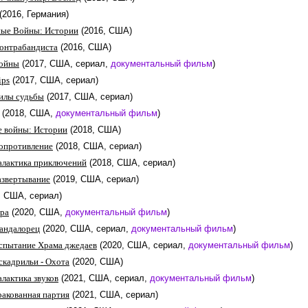
(2016, Германия)
ные Войны: Истории
(2016, США)
контрабандиста
(2016, США)
войны
(2017, США, сериал,
документальный фильм
)
ips
(2017, США, сериал)
илы судьбы
(2017, США, сериал)
(2018, США,
документальный фильм
)
е войны: Истории
(2018, США)
опротивление
(2018, США, сериал)
алактика приключений
(2018, США, сериал)
азвертывание
(2019, США, сериал)
, США, сериал)
ера
(2020, США,
документальный фильм
)
андалорец
(2020, США, сериал,
документальный фильм
)
спытание Храма джедаев
(2020, США, сериал,
документальный фильм
)
скадрильи - Охота
(2020, США)
лактика звуков
(2021, США, сериал,
документальный фильм
)
ракованная партия
(2021, США, сериал)