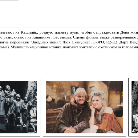
илетают на Кашиийк, родную планету вуки, чтобы отпраздновать День жизн
о разыскивают на Кашиийке повстанцев. Сцены фильма также разворачиваются
ногие персонажи "Звёздных войн": Люк Скайуокер, C-3PO, R2-D2, Дарт Вейд
льма). Мультипликационная вставка знакомит зрителей с охотником за головам