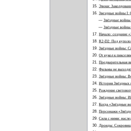
15.
Эвоки: Заколдован
16.
Звездные войны I: 
—
Звёздные войны 
—
Звёздные войны 
17.
Начало: создание «
18.
R2-D2: Под купол
19.
Звёздные войны: С
20.
От кукол к пикселя
21.
Предварительная в
22.
Фильмы не выходят
23.
Звёздные войны: В
24.
История Звёздных 
25.
Рождение световог
26.
Звёздные войны: 
27.
Когда «Звёздные в
28.
Персонажи «Звёзд
29.
Сила с ними: насл
30.
Дроиды: Сокровищ