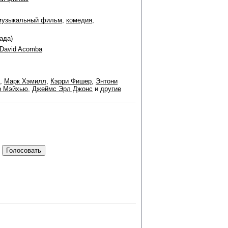
музыкальный фильм
,
комедия
,
ада)
David Acomba
,
Марк Хэмилл
,
Кэрри Фишер
,
Энтони
р Мэйхью
,
Джеймс Эрл Джонс
и
другие