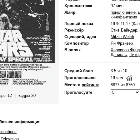
Хронометраж
97 мин.
Жанр
приключение
,
кинофантазия
Первый показ
1978.11.17 (Кан
Режиссёр
Стив Байндер
,
Сценарий, идея
Mitzie Welch
Композитор
Ян Фрэйзер
В ролях
Харрисон Форд
Дэниелс
,
Пите
Средний балл
3.5 из 10
Проголосовало
19 чел.
Место в
рейтинге
8677 из 8760
Проголосуйте
еры 12
|
кадры 20
 бизнес информация
oductions
Television