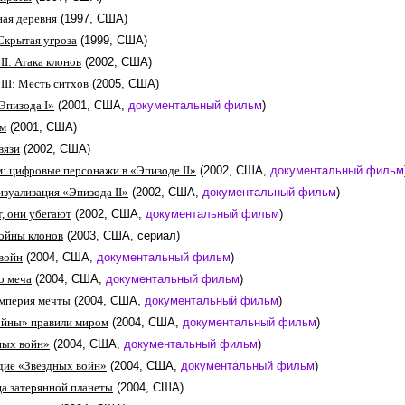
ная деревня
(1997, США)
Скрытая угроза
(1999, США)
II: Атака клонов
(2002, США)
III: Месть ситхов
(2005, США)
Эпизода I»
(2001, США,
документальный фильм
)
ом
(2001, США)
вязи
(2002, США)
м: цифровые персонажи в «Эпизоде II»
(2002, США,
документальный фильм
изуализация «Эпизода II»
(2002, США,
документальный фильм
)
, они убегают
(2002, США,
документальный фильм
)
ойны клонов
(2003, США, сериал)
войн
(2004, США,
документальный фильм
)
о меча
(2004, США,
документальный фильм
)
Империя мечты
(2004, США,
документальный фильм
)
ойны» правили миром
(2004, США,
документальный фильм
)
ных войн»
(2004, США,
документальный фильм
)
едие «Звёздных войн»
(2004, США,
документальный фильм
)
а затерянной планеты
(2004, США)