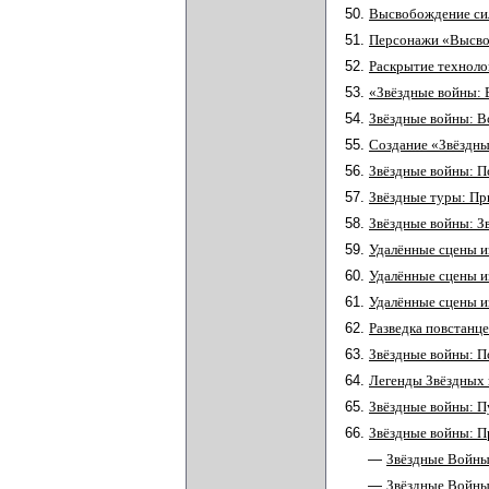
50.
Высвобождение сил
51.
Персонажи «Высво
52.
Раскрытие техноло
53.
«Звёздные войны: 
54.
Звёздные войны: В
55.
Создание «Звёздны
56.
Звёздные войны: П
57.
Звёздные туры: П
58.
Звёздные войны: З
59.
Удалённые сцены и
60.
Удалённые сцены и
61.
Удалённые сцены и
62.
Разведка повстанце
63.
Звёздные войны: 
64.
Легенды Звёздных 
65.
Звёздные войны: П
66.
Звёздные войны: 
—
Звёздные Войны
—
Звёздные Войны