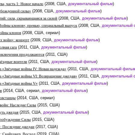
ы, часть 1: Новое начало
(2008, США,
документальный фильм
)
божденной силы»
(2008, США,
документальный фильм
)
гий: сила, скрывающаяся за силой
(2008, США,
документальный фильм
)
Войны клонов», превью, специальный выпуск
(2008, США,
документальный
ойны клонов
(2008, США, сериал)
х войн»: концерт
(2009, США,
документальный фильм
)
олная сага
(2011, США,
документальный фильм
)
риключения продолжаются
(2011, США)
вёздные воители
(2011, США,
документальный фильм
)
з «Звёздные войны IV: Новая надежда»
(2011, США,
документальный филь
з «Звёздные войны VI: Возвращение джедая»
(2011, США,
документальный 
з «Звёздные войны V»
(2011, США,
документальный фильм
)
в
(2014, США, сериал,
документальный фильм
)
Повстанцы
(2014, США, сериал)
войн: Наследие Силы
(2015, США)
уть джедая
(2015, США,
документальный фильм
)
Пробуждение Силы
(2015, США)
: Последние джедаи
(2017, США)
: Скайуокер. Восход
(2019, США)