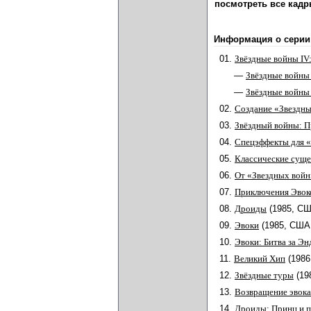
посмотреть все кадры
Информация о серии
01.
Звёздные войны IV
—
Звёздные войны
—
Звёздные войны
02.
Создание «Звездны
03.
Звёздный войны: 
04.
Спецэффекты для 
05.
Классические суще
06.
От «Звездных войн
07.
Приключения Эвок
08.
Дроиды
(1985, СШ
09.
Эвоки
(1985, США
10.
Эвоки: Битва за Эн
11.
Великий Хип
(198
12.
Звёздные туры
(19
13.
Возвращение эвока
14.
Дроиды: Принц и 