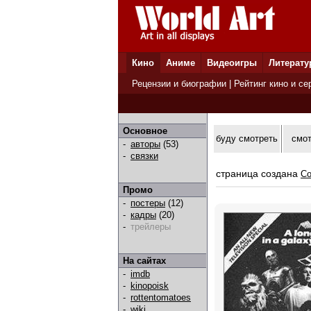
Кино
Аниме
Видеоигры
Литерату
Рецензии и биографии
|
Рейтинг кино и се
Основное
буду смотреть
смо
-
авторы
(53)
-
связки
страница создана
Co
Промо
-
постеры
(12)
-
кадры
(20)
-
трейлеры
На сайтах
-
imdb
-
kinopoisk
-
rottentomatoes
-
wiki