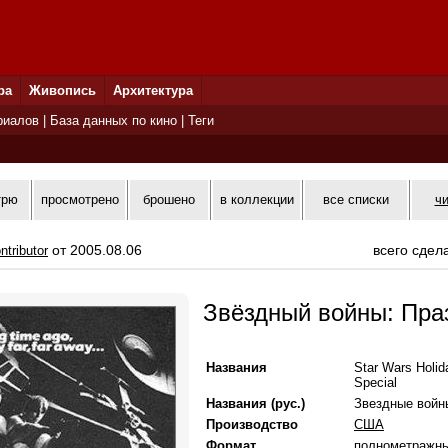
ра
Живопись
Архитектура
риалов
|
База данных по кино
|
Теги
трю
просмотрено
брошено
в коллекции
все списки
ч
от 2005.08.06
всего сдел
ntributor
Звёздный войны: Пра
Названия
Star Wars Holid
Special
Названия (рус.)
Звездные войн
Производство
США
Формат
полнометражн