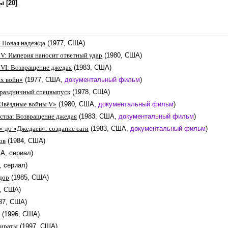
 [20]
: Новая надежда
(1977, США)
 V: Империя наносит ответный удар
(1980, США)
 VI: Возвращение джедая
(1983, США)
х войн»
(1977, США,
документальный фильм
)
Праздничный спецвыпуск
(1978, США)
«Звёздные войны V»
(1980, США,
документальный фильм
)
ства: Возвращение джедая
(1983, США,
документальный фильм
)
» до «Джедаев»: создание саги
(1983, США,
документальный фильм
)
ов
(1984, США)
А, сериал)
, сериал)
дор
(1985, США)
6, США)
87, США)
(1996, США)
пираты
(1997, США)