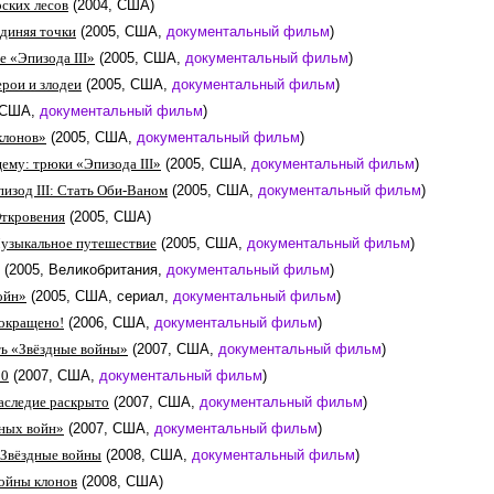
рских лесов
(2004, США)
диняя точки
(2005, США,
документальный фильм
)
е «Эпизода III»
(2005, США,
документальный фильм
)
ерои и злодеи
(2005, США,
документальный фильм
)
, США,
документальный фильм
)
клонов»
(2005, США,
документальный фильм
)
ему: трюки «Эпизода III»
(2005, США,
документальный фильм
)
изод III: Стать Оби-Ваном
(2005, США,
документальный фильм
)
Откровения
(2005, США)
узыкальное путешествие
(2005, США,
документальный фильм
)
(2005, Великобритания,
документальный фильм
)
ойн»
(2005, США, сериал,
документальный фильм
)
окращено!
(2006, США,
документальный фильм
)
ь «Звёздные войны»
(2007, США,
документальный фильм
)
30
(2007, США,
документальный фильм
)
аследие раскрыто
(2007, США,
документальный фильм
)
ных войн»
(2007, США,
документальный фильм
)
. Звёздные войны
(2008, США,
документальный фильм
)
ойны клонов
(2008, США)