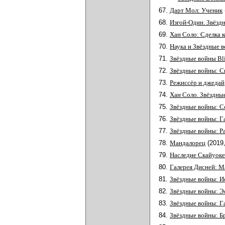
67.
Дарт Мол: Ученик
68.
Изгой-Один. Звёзд
69.
Хан Соло: Сделка 
70.
Наука и Звёздные 
71.
Звёздные войны Bl
72.
Звёздные войны: С
73.
Режиссёр и джедай
74.
Хан Соло. Звёздны
75.
Звёздные войны: С
76.
Звёздные войны: Г
77.
Звёздные войны: Р
78.
Мандалорец
(2019
79.
Наследие Скайуок
80.
Галерея Дисней: М
81.
Звёздные войны: И
82.
Звёздные войны: Э
83.
Звёздные войны: Га
84.
Звёздные войны: Б