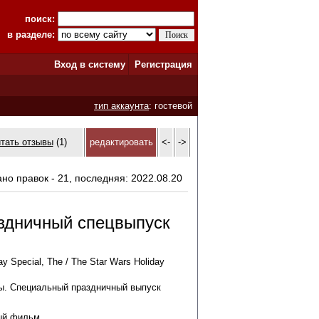
поиск:
в разделе:
Вход в систему
Регистрация
тип аккаунта
: гостевой
итать отзывы
(1)
редактировать
<-
->
ано правок - 21, последняя: 2022.08.20
здничный спецвыпуск
ay Special, The / The Star Wars Holiday
ы. Специальный праздничный выпуск
ый фильм