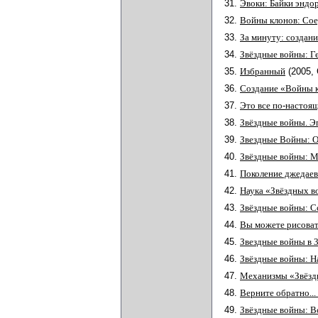
31.
Эвоки: Байки эндо
32.
Войны клонов: Сое
33.
За минуту: создани
34.
Звёздные войны: Г
35.
Избранный
(2005
36.
Создание «Войны 
37.
Это все по-настоящ
38.
Звёздные войны. Эп
39.
Звездные Войны: 
40.
Звёздные войны: М
41.
Поколение джедаев
42.
Наука «Звёздных в
43.
Звёздные войны: С
44.
Вы можете рисоват
45.
Звездные войны в 
46.
Звёздные войны: Н
47.
Механизмы «Звёзд
48.
Верните обратно..
49.
Звёздные войны: В