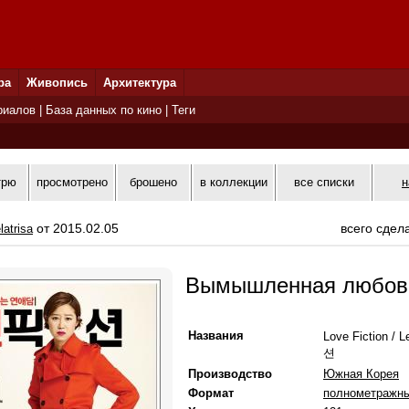
ра
Живопись
Архитектура
риалов
|
База данных по кино
|
Теги
трю
просмотрено
брошено
в коллекции
все списки
н
от 2015.02.05
всего сдел
latrisa
Вымышленная любов
Названия
Love Fiction /
션
Производство
Южная Корея
Формат
полнометражн