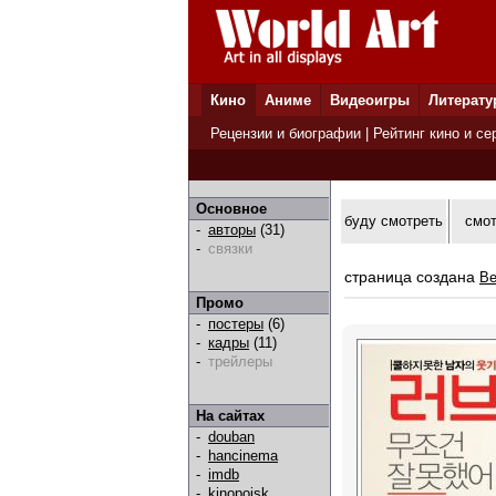
Кино
Аниме
Видеоигры
Литерату
Рецензии и биографии
|
Рейтинг кино и се
Основное
буду смотреть
смо
-
авторы
(31)
-
связки
страница создана
Be
Промо
-
постеры
(6)
-
кадры
(11)
-
трейлеры
На сайтах
-
douban
-
hancinema
-
imdb
-
kinopoisk