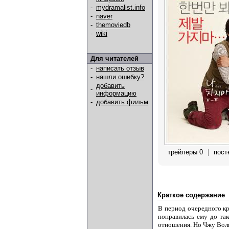
-
mydramalist.info
-
naver
-
themoviedb
-
wiki
Для читателей
-
написать отзыв
-
нашли ошибку?
добавить
-
информацию
-
добавить фильм
трейлеры 0
|
пост
Краткое содержание
В период очередного кр
понравилась ему до та
отношения. Но Чжу Воль 