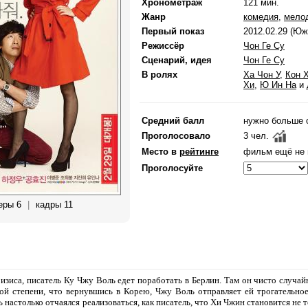
Хронометраж
121 мин.
Жанр
комедия
,
мело
Первый показ
2012.02.29 (Юж
Режиссёр
Чон Ге Су
Сценарий, идея
Чон Ге Су
В ролях
Ха Чон У
,
Кон 
Хи
,
Ю Ин На
и
Средний балл
нужно больше 
Проголосовало
3 чел.
Место в
рейтинге
фильм ещё не 
Проголосуйте
еры 6
|
кадры 11
изиса, писатель Ку Чжу Воль едет поработать в Берлин. Там он чисто случа
кой степени, что вернувшись в Корею, Чжу Воль отправляет ей трогательно
настолько отчаялся реализоваться, как писатель, что Хи Чжин становится не то