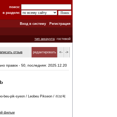
поиск:
в разделе:
Вход в систему
Регистрация
тип аккаунта
: гостевой
аписать отзыв
редактировать
<-
->
ано правок - 50, последняя: 2025.12.20
ь
 Leo-beu-pik-syeon / Leobeu Pikseon / 러브픽
ый фильм