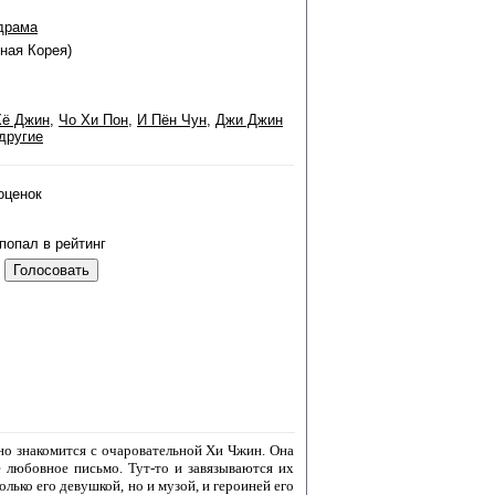
драма
ная Корея)
Хё Джин
,
Чо Хи Пон
,
И Пён Чун
,
Джи Джин
другие
оценок
попал в рейтинг
йно знакомится с очаровательной Хи Чжин. Она
е любовное письмо. Тут-то и завязываются их
лько его девушкой, но и музой, и героиней его