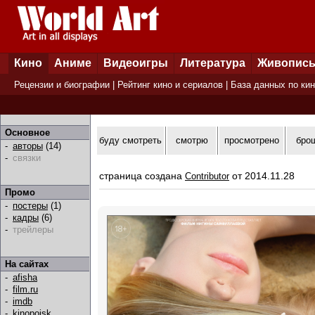
Кино
Аниме
Видеоигры
Литература
Живопис
Рецензии и биографии
|
Рейтинг кино и сериалов
|
База данных по ки
Основное
буду смотреть
смотрю
просмотрено
бро
-
авторы
(14)
-
связки
страница создана
от 2014.11.28
Contributor
Промо
-
постеры
(1)
-
кадры
(6)
-
трейлеры
На сайтах
-
afisha
-
film.ru
-
imdb
-
kinopoisk