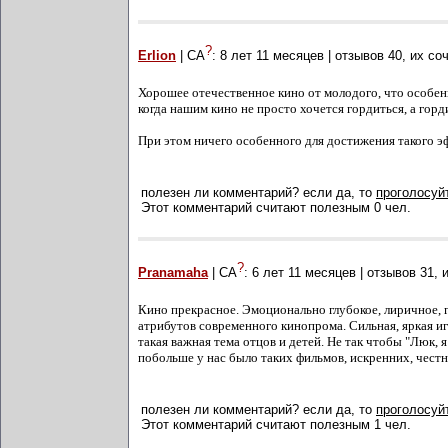
?
Erlion
| СА
:
8 лет 11 месяцев
| отзывов
40
, их со
Хорошее отечественное кино от молодого, что особен
когда нашим кино не просто хочется гордиться, а горд
При этом ничего особенного для достижения такого э
полезен ли комментарий? если да, то
проголосуйт
Этот комментарий считают полезным 0 чел.
?
Pranamaha
| СА
:
6 лет 11 месяцев
| отзывов
31
, 
Кино прекрасное. Эмоционально глубокое, лиричное, г
атрибутов современного кинопрома. Сильная, яркая игр
такая важная тема отцов и детей. Не так чтобы "Люк,
побольше у нас было таких фильмов, искренних, чест
полезен ли комментарий? если да, то
проголосуйт
Этот комментарий считают полезным 1 чел.