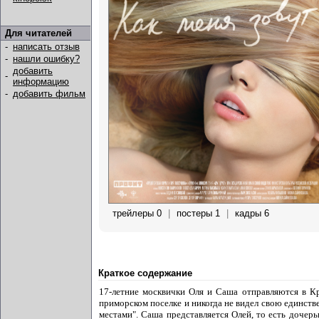
Для читателей
-
написать отзыв
-
нашли ошибку?
добавить
-
информацию
-
добавить фильм
трейлеры 0
|
постеры 1
|
кадры 6
Краткое содержание
17-летние москвички Оля и Саша отправляются в К
приморском поселке и никогда не видел свою единств
местами". Саша представляется Олей, то есть дочерь