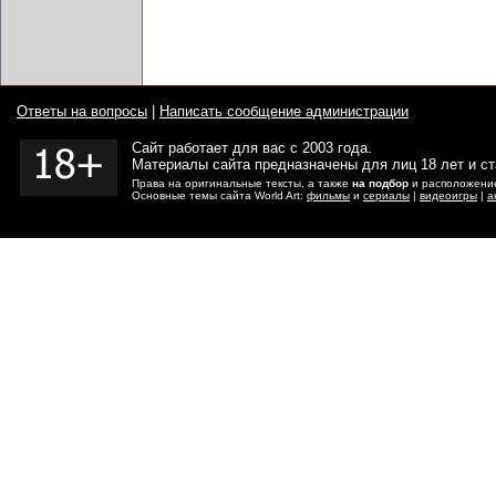
Ответы на вопросы
|
Написать сообщение администрации
Сайт работает для вас с 2003 года.
Материалы сайта предназначены для лиц 18 лет и с
Права на оригинальные тексты, а также
на подбор
и расположение
Основные темы сайта World Art:
фильмы
и
сериалы
|
видеоигры
|
а